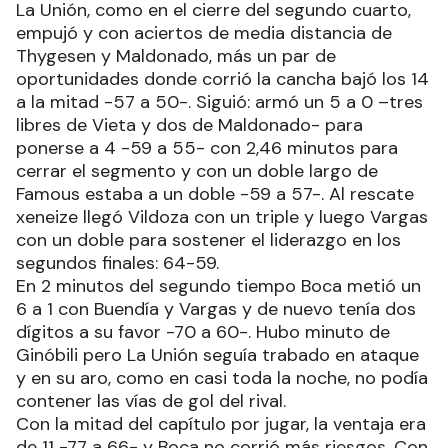
La Unión, como en el cierre del segundo cuarto,
empujó y con aciertos de media distancia de
Thygesen y Maldonado, más un par de
oportunidades donde corrió la cancha bajó los 14
a la mitad -57 a 50-. Siguió: armó un 5 a 0 –tres
libres de Vieta y dos de Maldonado- para
ponerse a 4 -59 a 55- con 2,46 minutos para
cerrar el segmento y con un doble largo de
Famous estaba a un doble -59 a 57-. Al rescate
xeneize llegó Vildoza con un triple y luego Vargas
con un doble para sostener el liderazgo en los
segundos finales: 64-59.
En 2 minutos del segundo tiempo Boca metió un
6 a 1 con Buendía y Vargas y de nuevo tenía dos
dígitos a su favor -70 a 60-. Hubo minuto de
Ginóbili pero La Unión seguía trabado en ataque
y en su aro, como en casi toda la noche, no podía
contener las vías de gol del rival.
Con la mitad del capítulo por jugar, la ventaja era
de 11 -77 a 66- y Boca no corrió más riesgos. Con