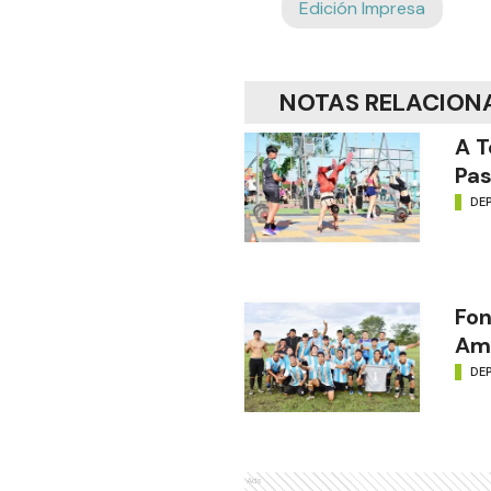
Edición Impresa
NOTAS RELACION
A T
Pas
DE
Fon
Amé
DE
Ads