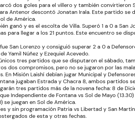
rcó dos goles para el villero y también convirtieron
ara Antenor descontó Jonatan Irala. Este partido se 
Sol de América.
én ganó y es el escolta de Villa. Superó 1 a 0 a San J
as para llegar a los 21 puntos. Este encuentro se dis
fue San Lorenzo y consiguió superar 2 a 0 a Defenso
s de Yamil Núñez y Ezequiel Acevedo.
 únicos tres partidos que se disputaron el sábado, ta
s dos compromisos, pero no se jugaron por las mala
. En Misión Laishí debían jugar Municipal y Defensor
ontana jugaban Estrada y Chacra 8, ambos partidos 
ugarán tres partidos más de la novena fecha: 8 de Dic
s que Independiente de Fontana vs Sol de Mayo (13.30
) se juegan en Sol de América.
s y sin programación Patria vs Libertad y San Martín
stergados de esta y otras fechas.