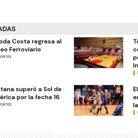
ADAS
oda Costa regresa al
T
eo Ferroviario
c
p
PORTES
I
tana superó a Sol de
E
rica por la fecha 16
e
l
PORTES