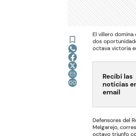
El villero domin
dos oportunidade
octava victoria e
Recibí las
noticias e
email
Defensores del R
Melgarejo, corres
octavo triunfo co