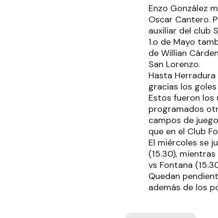
Enzo González ma
Oscar Cantero. P
auxiliar del club 
1.o de Mayo tambi
de Willian Cárden
San Lorenzo.
Hasta Herradura 
gracias los gole
Estos fueron los
programados otro
campos de juegos
que en el Club F
El miércoles se j
(15.30), mientra
vs Fontana (15.30
Quedan pendiente
además de los po