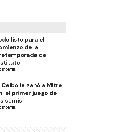
odo listo para el
omienzo de la
retemporada de
nstituto
DEPORTES
l Ceibo le ganó a Mitre
n el primer juego de
as semis
DEPORTES