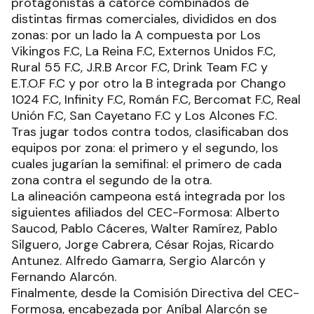
protagonistas a catorce combinados de
distintas firmas comerciales, divididos en dos
zonas: por un lado la A compuesta por Los
Vikingos F.C, La Reina F.C, Externos Unidos F.C,
Rural 55 F.C, J.R.B Arcor F.C, Drink Team F.C y
E.T.O.F F.C y por otro la B integrada por Chango
1024 F.C, Infinity F.C, Román F.C, Bercomat F.C, Real
Unión F.C, San Cayetano F.C y Los Alcones F.C.
Tras jugar todos contra todos, clasificaban dos
equipos por zona: el primero y el segundo, los
cuales jugarían la semifinal: el primero de cada
zona contra el segundo de la otra.
La alineación campeona está integrada por los
siguientes afiliados del CEC-Formosa: Alberto
Saucod, Pablo Cáceres, Walter Ramírez, Pablo
Silguero, Jorge Cabrera, César Rojas, Ricardo
Antunez. Alfredo Gamarra, Sergio Alarcón y
Fernando Alarcón.
Finalmente, desde la Comisión Directiva del CEC-
Formosa, encabezada por Aníbal Alarcón se