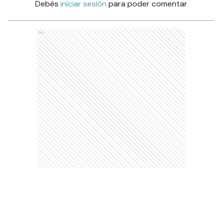
Debés
iniciar sesión
para poder comentar
Ads