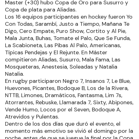
Master (+30) hubo Copa de Oro para Susurro y
Copa de plata para Aliadas.
Los 16 equipos participantes en hockey fueron Yo
Con Todas, Sarambí, Justo a Tiempo, Mañana Te
Digo, Cero Empate, Puro Show, Cortito y Al Pie,
Mala Junta, Buhas, Tomate el Palo, Que Se Funda,
La Scabioneta, Las Pibas Al Palo, Americanas,
Típicas Pendejas y El Rejunte. En Máster
compitieron Aliadas, Susurro, Mala Fama, Las
Mosqueteras, Anestesia, Soleadas y Natalia
Natalia.
En rugby participaron Negro 7, Insanos 7, Le Blue,
Huevones, Picantes, Bodoque B, Los de la Rivera,
NTTB, Limones, Dramáticos, Fantasma, Lim 7s,
Atorrantes, Rebuske, Llamarada 7, Sixty, Abipones,
Vende Humo, Locos por el Seven, Bodoque A,
Atrevidos y Pulentas.
Dentro de los dos días que duró el evento, el
momento más emotivo se vivió el domingo por la
noche, antes de que se juegue la final por la Copa