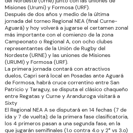
del Nordeste (Urne) junto con las uniones de
Misiones (Urumi) y Formosa (URF).
Después de dos años y medio de la última
jornada del torneo Regional NEA (final Curne-
Aguará) y hoy volverá a jugarse el certamen zonal
más importante con el comienzo de la zona
Campeonato o Regional A, con ocho clubes
representantes de la Unión de Rugby del
Nordeste (URNE) y las uniones de Misiones
(URUMI) y Formosa (URF).
La primera jornada contará con atractivos
duelos, Capri será local en Posadas ante Aguará
de Formosa, habrá cruce correntino entre San
Patricio y Taraguy, se disputa el clásico chaqueño
entre Regatas y Curne y Aranduroga visitará a
Sixty
El Regional NEA A se disputará en 14 fechas (7 de
ida y 7 de vuelta); de la primera fase clasificatoria,
los 4 primeros pasan a una segunda fase, en la
que jugarán semifinales (1.o contra 4.o y 2° vs 3.o)