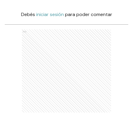
Debés
iniciar sesión
para poder comentar
Ads