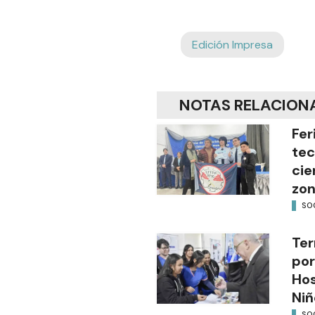
Edición Impresa
NOTAS RELACION
Fer
tec
cie
zon
SO
Ter
por
Hos
Niñ
SO