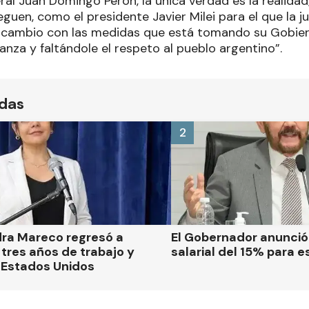
eral Juan Domingo Perón, la única verdad es la realida
eguen, como el presidente Javier Milei para el que la ju
cambio con las medidas que está tomando su Gobierno
anza y faltándole el respeto al pueblo argentino”.
ídas
2
dra Mareco regresó a
El Gobernador anunci
tres años de trabajo y
salarial del 15% para e
 Estados Unidos