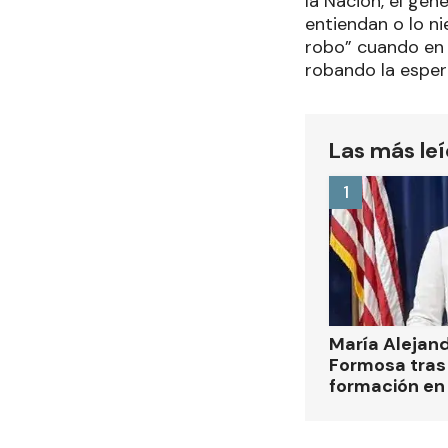
la Nación, el gen
entiendan o lo ni
robo” cuando en 
robando la esper
Las más le
1
María Alejan
Formosa tras 
formación en