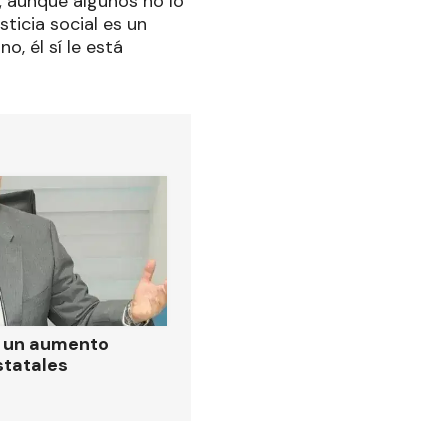
d; aunque algunos no lo
sticia social es un
, él sí le está
ó un aumento
statales