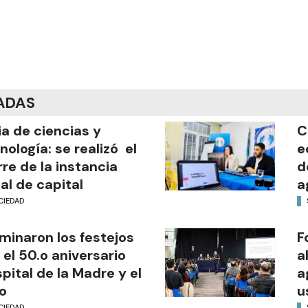
ADAS
ia de ciencias y
C
nología: se realizó el
e
rre de la instancia
d
al de capital
a
CIEDAD
minaron los festejos
F
 el 50.o aniversario
a
pital de la Madre y el
a
o
u
CIEDAD