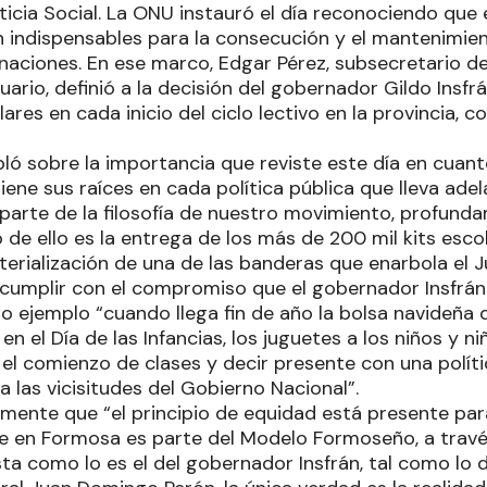
ticia Social. La ONU instauró el día reconociendo que el
on indispensables para la consecución y el mantenimien
 naciones. En ese marco, Edgar Pérez, subsecretario d
ario, definió a la decisión del gobernador Gildo Insf
lares en cada inicio del ciclo lectivo en la provincia, 
bló sobre la importancia que reviste este día en cuan
l tiene sus raíces en cada política pública que lleva ad
r parte de la filosofía de nuestro movimiento, profun
o de ello es la entrega de los más de 200 mil kits escol
erialización de una de las banderas que enarbola el Ju
cumplir con el compromiso que el gobernador Insfrán 
ejemplo “cuando llega fin de año la bolsa navideña de
 en el Día de las Infancias, los juguetes a los niños y n
 el comienzo de clases y decir presente con una políti
 las vicisitudes del Gobierno Nacional”.
lmente que “el principio de equidad está presente par
que en Formosa es parte del Modelo Formoseño, a través
ta como lo es el del gobernador Insfrán, tal como lo d