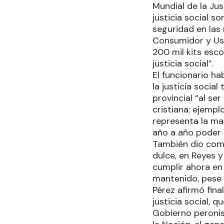
Mundial de la Jus
justicia social s
seguridad en las
Consumidor y Usu
200 mil kits esco
justicia social”.
El funcionario ha
la justicia socia
provincial “al se
cristiana; ejempl
representa la mat
año a año poder 
También dio como 
dulce, en Reyes y
cumplir ahora en
mantenido, pese a
Pérez afirmó fina
justicia social, 
Gobierno peronis