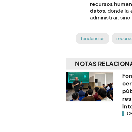
recursos humano
datos
, donde la
administrar, sin
tendencias
recurs
NOTAS RELACION
For
cer
púb
res
Int
SO