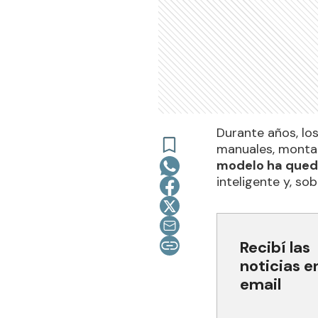
Durante años, l
manuales, montañ
modelo ha qued
inteligente y, so
Recibí las
noticias e
email