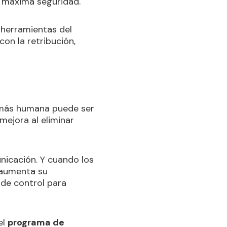
 y máxima seguridad.
s herramientas del
on la retribución,
, más humana puede ser
 mejora al eliminar
nicación. Y cuando los
, aumenta su
 de control para
el
programa de