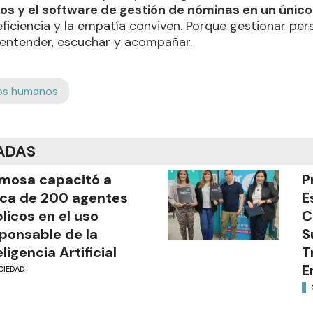
s y el software de gestión de nóminas en un únic
 eficiencia y la empatía conviven. Porque gestionar pe
o entender, escuchar y acompañar.
os humanos
ADAS
mosa capacitó a
P
ca de 200 agentes
E
licos en el uso
C
ponsable de la
S
eligencia Artificial
T
E
CIEDAD