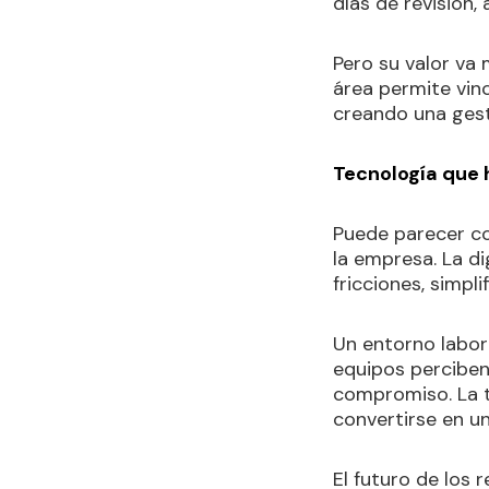
días de revisión,
Pero su valor va 
área permite vinc
creando una ges
Tecnología que 
Puede parecer co
la empresa. La di
fricciones, simpl
Un entorno labor
equipos perciben
compromiso. La t
convertirse en u
El futuro de los