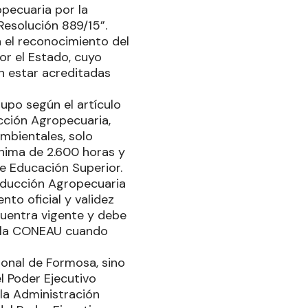
pecuaria por la
Resolución 889/15”.
n el reconocimiento del
or el Estado, cuyo
en estar acreditadas
upo según el artículo
ucción Agropecuaria,
Ambientales, solo
nima de 2.600 horas y
e Educación Superior.
roducción Agropecuaria
nto oficial y validez
ncuentra vigente y debe
r la CONEAU cuando
ional de Formosa, sino
l Poder Ejecutivo
la Administración