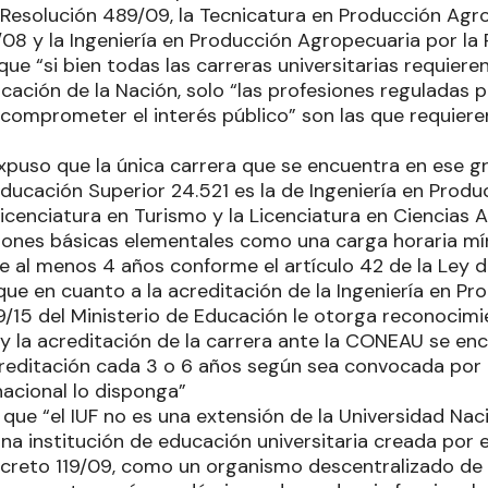
Resolución 489/09, la Tecnicatura en Producción Agro
08 y la Ingeniería en Producción Agropecuaria por la 
ue “si bien todas las carreras universitarias requiere
cación de la Nación, solo “las profesiones reguladas p
a comprometer el interés público” son las que requier
expuso que la única carrera que se encuentra en ese gr
Educación Superior 24.521 es la de Ingeniería en Prod
icenciatura en Turismo y la Licenciatura en Ciencias 
iones básicas elementales como una carga horaria mí
e al menos 4 años conforme el artículo 42 de la Ley d
 que en cuanto a la acreditación de la Ingeniería en P
9/15 del Ministerio de Educación le otorga reconocimie
o y la acreditación de la carrera ante la CONEAU se e
creditación cada 3 o 6 años según sea convocada po
acional lo disponga”
que “el IUF no es una extensión de la Universidad Nac
na institución de educación universitaria creada por e
Decreto 119/09, como un organismo descentralizado de 