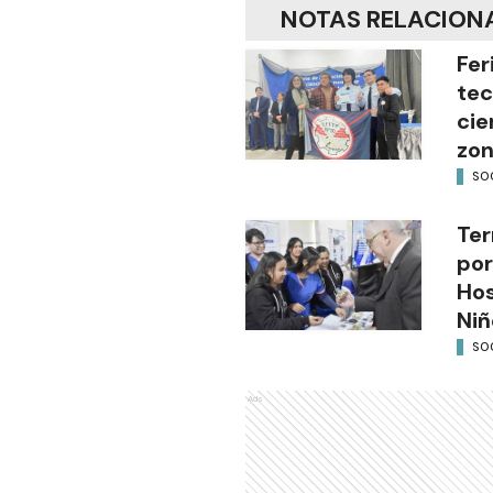
NOTAS RELACION
Fer
tec
cie
zon
SO
Ter
por
Hos
Niñ
SO
Ads