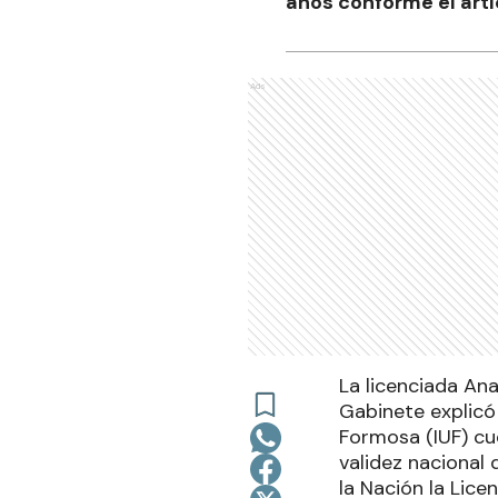
años conforme el artí
Ads
La licenciada An
Gabinete explicó 
Formosa (IUF) cue
validez nacional 
la Nación la Lice