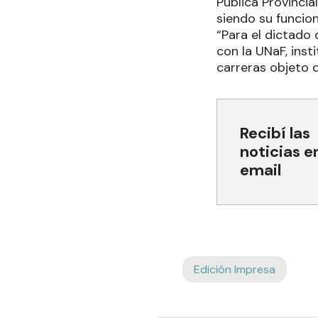
Pública Provinci
siendo su funcio
“Para el dictado
con la UNaF, inst
carreras objeto d
Recibí las
noticias e
email
Edición Impresa