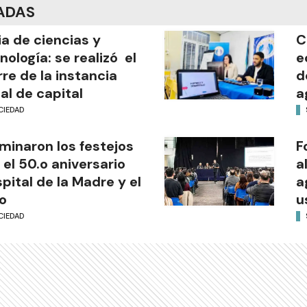
ADAS
ia de ciencias y
C
nología: se realizó el
e
rre de la instancia
d
al de capital
a
CIEDAD
minaron los festejos
F
 el 50.o aniversario
a
pital de la Madre y el
a
o
u
CIEDAD