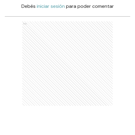
Debés
iniciar sesión
para poder comentar
Ads