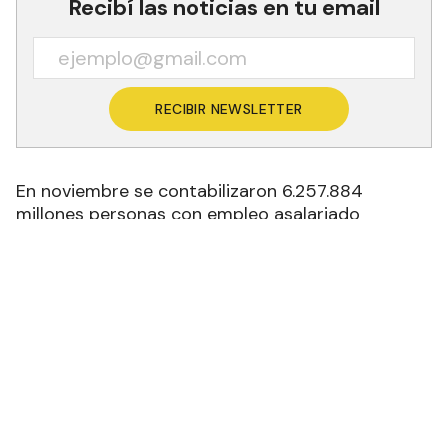
Recibí las noticias en tu email
RECIBIR NEWSLETTER
En noviembre se contabilizaron 6.257.884
millones personas con empleo asalariado
registrado en el sector privado en la Argentina.
Esto representa un incremento del 4,5 por ciento
respecto al mismo mes del año anterior
(+269.343 mil trabajadores/as).
Las más leídas
María Alejandra Mareco regresó a
1
Formosa tras tres años de trabajo y
formación en Estados Unidos