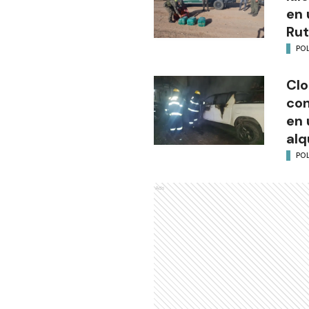
en 
Rut
POL
Clo
co
en 
alq
POL
Ads