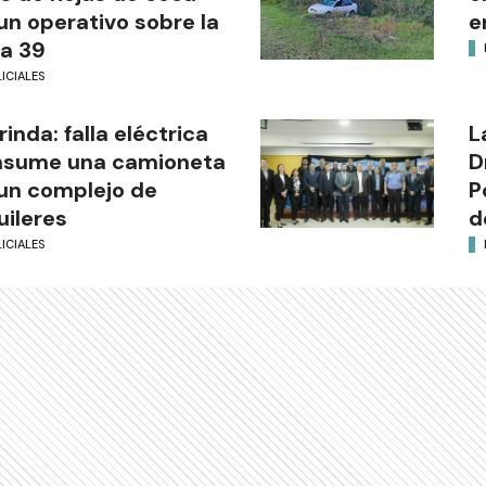
un operativo sobre la
e
a 39
ICIALES
rinda: falla eléctrica
L
nsume una camioneta
D
un complejo de
P
uileres
d
ICIALES