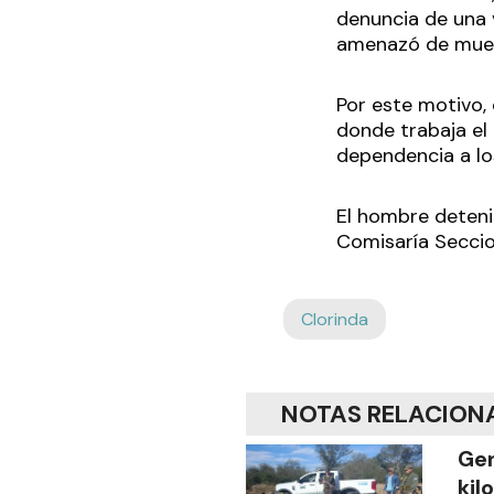
denuncia de una v
amenazó de muert
Por este motivo,
donde trabaja el 
dependencia a los
El hombre detenid
Comisaría Seccion
Clorinda
NOTAS RELACION
Gen
kil