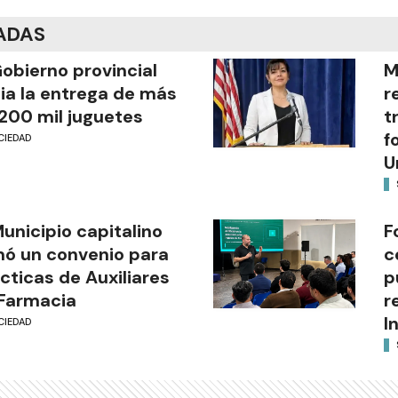
ADAS
Gobierno provincial
M
cia la entrega de más
r
200 mil juguetes
t
f
CIEDAD
U
Municipio capitalino
F
mó un convenio para
c
cticas de Auxiliares
p
Farmacia
r
I
CIEDAD