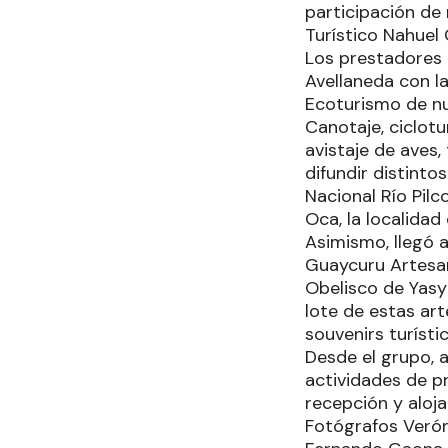
participación de
Turístico Nahuel 
Los prestadores 
Avellaneda con l
Ecoturismo de nu
Canotaje, ciclot
avistaje de aves,
difundir distinto
Nacional Río Pilc
Oca, la localida
Asimismo, llegó 
Guaycuru Artesan
Obelisco de Yasy 
lote de estas ar
souvenirs turíst
Desde el grupo, a
actividades de 
recepción y alo
Fotógrafos Verón