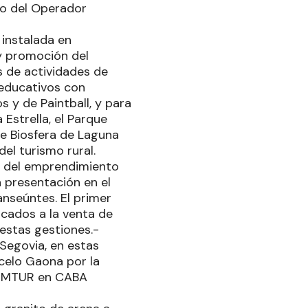
go del Operador
instalada en
y promoción del
 de actividades de
 educativos con
s y de Paintball, y para
 Estrella, el Parque
de Biosfera de Laguna
el turismo rural.
a del emprendimiento
a presentación en el
anseúntes. El primer
cados a la venta de
 estas gestiones.-
 Segovia, en estas
celo Gaona por la
GEMTUR en CABA