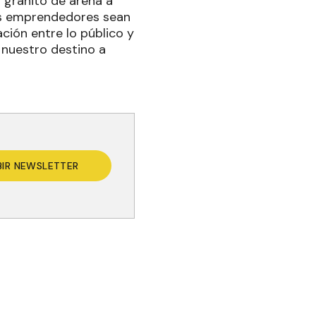
 granito de arena a
os emprendedores sean
ación entre lo público y
 nuestro destino a
BIR NEWSLETTER