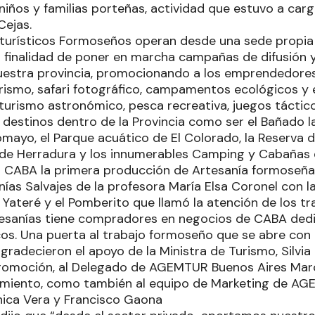
 niños y familias porteñas, actividad que estuvo a car
Cejas.
turísticos Formoseños operan desde una sede propia 
a finalidad de poner en marcha campañas de difusión 
estra provincia, promocionando a los emprendedores
urismo, safari fotográfico, campamentos ecológicos y
 turismo astronómico, pesca recreativa, juegos táctico
s destinos dentro de la Provincia como ser el Bañado la
omayo, el Parque acuático de El Colorado, la Reserva 
d de Herradura y los innumerables Camping y Cabañas d
a CABA la primera producción de Artesanía formoseñ
ías Salvajes de la profesora María Elsa Coronel con l
Yateré y el Pomberito que llamó la atención de los tr
tesanías tiene compradores en negocios de CABA dedi
icos. Una puerta al trabajo formoseño que se abre con
gradecieron el apoyo de la Ministra de Turismo, Silvia
promoción, al Delegado de AGEMTUR Buenos Aires Mar
jamiento, como también al equipo de Marketing de A
ica Vera y Francisco Gaona