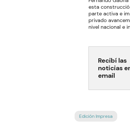
Fernando Gaona d
esta construcció
parte activa e im
privado avancemo
nivel nacional e i
Recibí las
noticias e
email
Edición Impresa