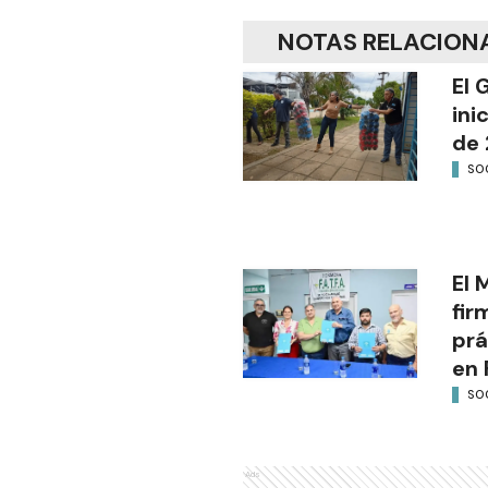
NOTAS RELACION
El 
ini
de 
SO
El 
fir
prá
en 
SO
Ads