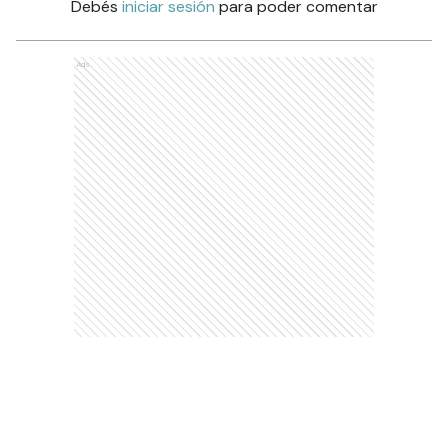
Debés
iniciar sesión
para poder comentar
Ads