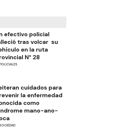
n efectivo policial
alleció tras volcar su
ehículo en la ruta
rovincial N° 28
POLICIALES
eiteran cuidados para
revenir la enfermedad
onocida como
índrome mano-ano-
oca
SOCIEDAD