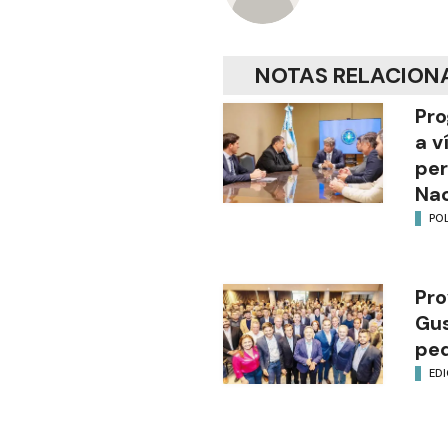
NOTAS RELACION
Pro
a v
per
Nac
POL
Pro
Gus
ped
EDI