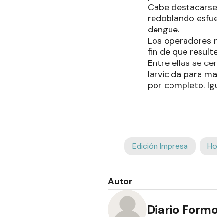
Cabe destacarse 
redoblando esfue
dengue.
Los operadores r
fin de que result
Entre ellas se ce
larvicida para m
por completo. Ig
Edición Impresa
Ho
Autor
Diario Form