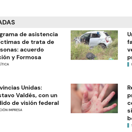
ADAS
grama de asistencia
U
íctimas de trata de
f
sonas: acuerdo
v
ión y Formosa
p
ÍTICA
vincias Unidas:
R
tavo Valdés, con un
p
ido de visión federal
c
s
CIÓN IMPRESA
b