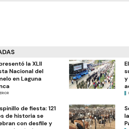
ADAS
presentó la XLII
E
sta Nacional del
s
melo en Laguna
y
nca
a
ERIOR
Espinillo de fiesta: 121
S
s de historia se
l
ebran con desfile y
P