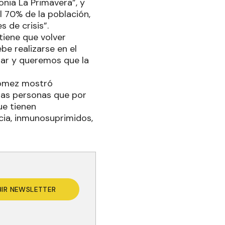
onia La Primavera”, y
l 70% de la población,
s de crisis”.
tiene que volver
e realizarse en el
ar y queremos que la
 Gómez mostró
nas personas que por
ue tienen
cia, inmunosuprimidos,
BIR NEWSLETTER