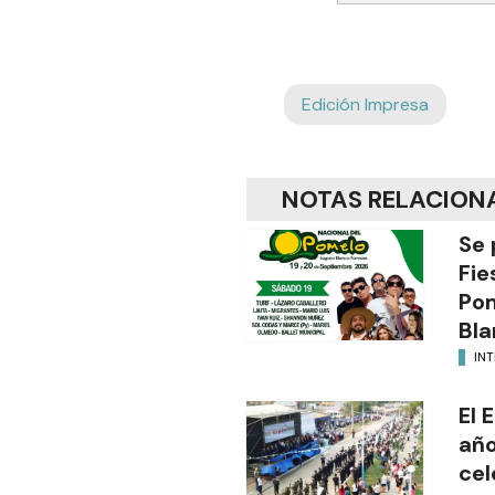
Edición Impresa
NOTAS RELACION
Se 
Fie
Po
Bla
INT
El 
año
cel