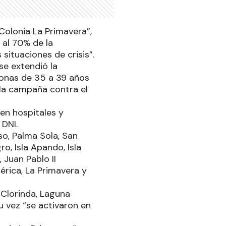
olonia La Primavera”,
 al 70% de la
 situaciones de crisis”.
se extendió la
onas de 35 a 39 años
e la campaña contra el
 en hospitales y
n DNI.
so, Palma Sola, San
o, Isla Apando, Isla
 Juan Pablo II
érica, La Primavera y
Clorinda, Laguna
u vez “se activaron en