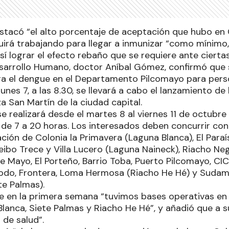
tacó “el alto porcentaje de aceptación que hubo en C
uirá trabajando para llegar a inmunizar “como mínimo,
sí lograr el efecto rebaño que se requiere ante ciertas
esarrollo Humano, doctor Aníbal Gómez, confirmó que 
a el dengue en el Departamento Pilcomayo para pers
lunes 7, a las 8.30, se llevará a cabo el lanzamiento d
a San Martín de la ciudad capital.
e realizará desde el martes 8 al viernes 11 de octubre
 de 7 a 20 horas. Los interesados deben concurrir co
ción de Colonia la Primavera (Laguna Blanca), El Paraí
Ceibo Trece y Villa Lucero (Laguna Naineck), Riacho Negr
e Mayo, El Porteño, Barrio Toba, Puerto Pilcomayo, CIC,
ecodo, Frontera, Loma Hermosa (Riacho He Hé) y Sudam
te Palmas).
 en la primera semana “tuvimos bases operativas en 
lanca, Siete Palmas y Riacho He Hé”, y añadió que a s
 de salud”.