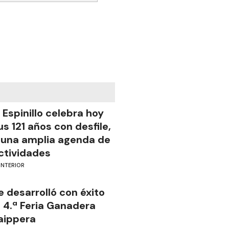
l Espinillo celebra hoy
us 121 años con desfile,
 una amplia agenda de
ctividades
INTERIOR
e desarrolló con éxito
a 4.ª Feria Ganadera
aippera