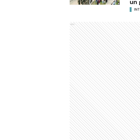
un 
INT
Ads