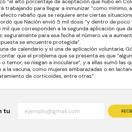
acó “el alto porcentaje de aceptación que hubo en Col
rá trabajando para llegar a inmunizar “como mínimo, a
l efecto rebaño que se requiere ante ciertas situacione
cordó que Nación envió 5 mil dosis “y dentro de poco 
 mil que corresponden a la segunda aplicación que deb
; seguramente para esa fecha el número va a aument
xpuesta se encuentre protegida”.
cuna de calendario y sí una de aplicación voluntaria,
contar que el problema que se presenta es que “algu
 temor, se niegan a inocularse”, y a ellas sumó las q
n a la vacuna, como mujeres embarazadas o en lactan
atamiento de corticoides, entre otras”.
n tu
RECI