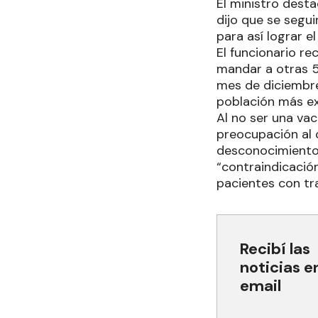
El ministro dest
dijo que se segui
para así lograr e
El funcionario re
mandar a otras 5
mes de diciembre
población más e
Al no ser una va
preocupación al 
desconocimiento o
“contraindicació
pacientes con tr
Recibí las
noticias e
email