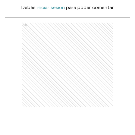
Debés
iniciar sesión
para poder comentar
Ads