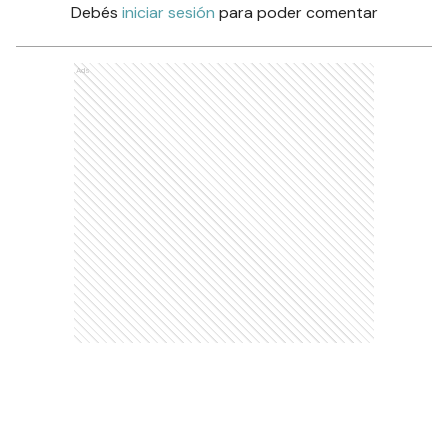
Debés
iniciar sesión
para poder comentar
Ads