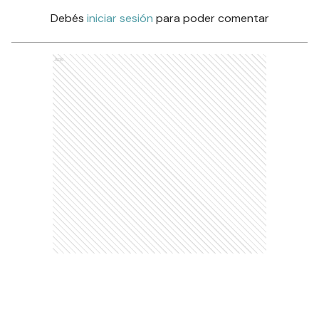
Debés
iniciar sesión
para poder comentar
Ads