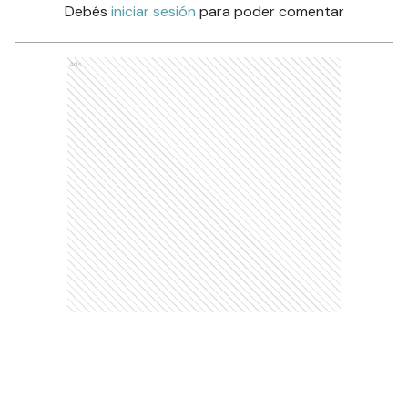
Debés
iniciar sesión
para poder comentar
Ads