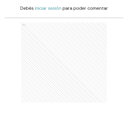
Debés
iniciar sesión
para poder comentar
Ads