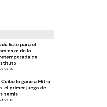
odo listo para el
omienzo de la
retemporada de
nstituto
DEPORTES
l Ceibo le ganó a Mitre
n el primer juego de
as semis
DEPORTES