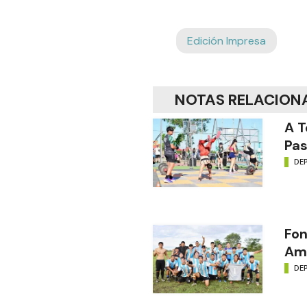
Edición Impresa
NOTAS RELACION
A T
Pas
DE
Fon
Amé
DE