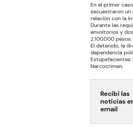
En el primer caso
secuestraron un 
relación con la i
Durante las requi
envoltorios y do
2.100.000 pesos.
El detenido, la 
dependencia polic
Estupefacientes 
Narcocrimen.
Recibí las
noticias e
email