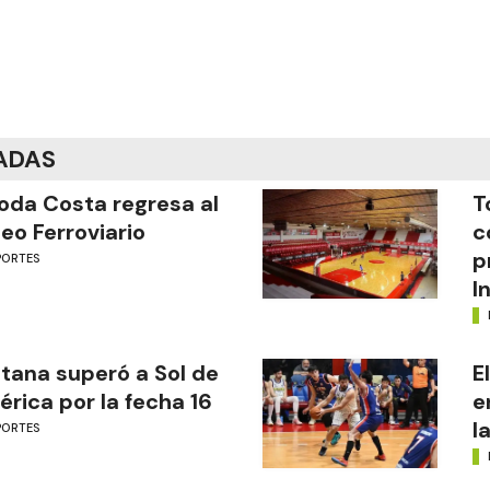
ADAS
oda Costa regresa al
T
eo Ferroviario
c
p
PORTES
I
tana superó a Sol de
E
rica por la fecha 16
e
l
PORTES