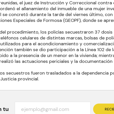
eunidas, el juez de Instrucción y Correccional contra
 ordenó el allanamiento del inmueble de una mujer inv
l se concretó durante la tarde del viernes último, con
ones Especiales de Formosa (GEOPF), donde se apresó
el procedimiento, los policías secuestraron 37 dosis
léfonos celulares de distintas marcas, bolsas de poli
utilizados para el acondicionamiento y comercializac
ención también se dio participación a la Línea 102 de 
bido a la presencia de un menor en la vivienda; mient
a realizó las actuaciones periciales y la documentació
los secuestros fueron trasladados a la dependencia po
Justicia provincial.
n tu
RECI