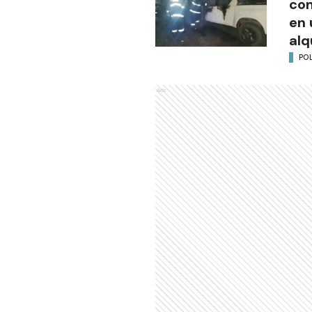
co
en 
alq
POL
Ads