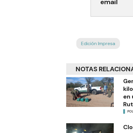
email
Edición Impresa
NOTAS RELACION
Gen
kil
en 
Rut
POL
Clo