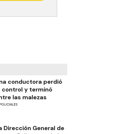
na conductora perdió
l control y terminó
ntre las malezas
POLICIALES
a Dirección General de