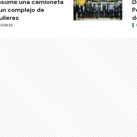
nsume una camioneta
D
un complejo de
P
uileres
d
ICIALES