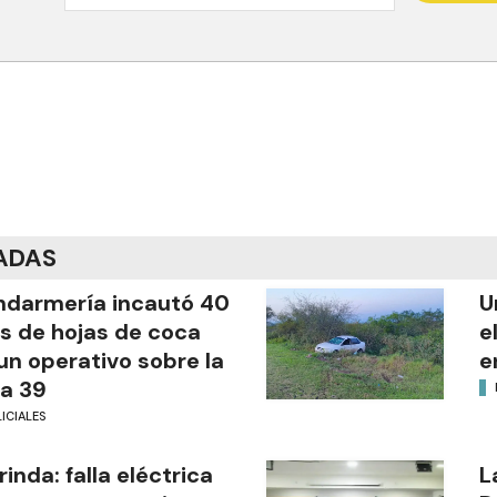
ADAS
darmería incautó 40
U
os de hojas de coca
e
un operativo sobre la
e
a 39
ICIALES
rinda: falla eléctrica
L