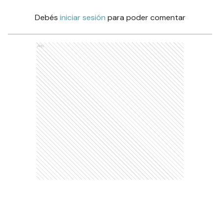
Debés
iniciar sesión
para poder comentar
Ads