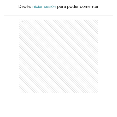
Debés
iniciar sesión
para poder comentar
Ads