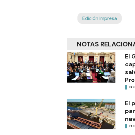
Edición Impresa
NOTAS RELACION
El 
cap
sal
Pro
POL
El 
par
na
POL