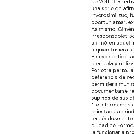
de 2011. “Llamat
una serie de afir
inverosimilitud,
oportunistas”, ex
Asimismo, Giméne
irresponsables s
afirmó en aquel 
a quien tuviera s
En ese sentido, a
enarbola y utiliz
Por otra parte, l
deferencia de req
permitiera munir
documentarse res
supinos de sus a
“Le informamos q
orientada a brind
habiéndose entre
ciudad de Formosa
la funcionaria pro