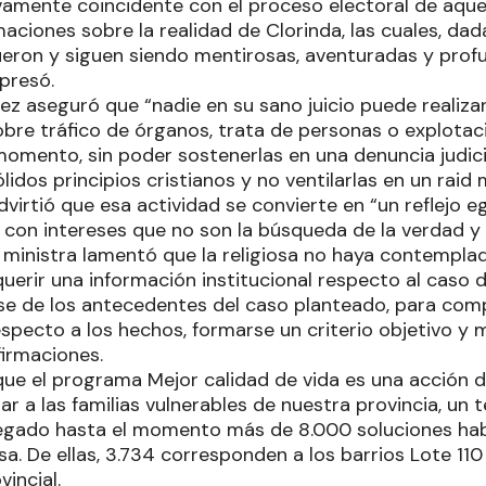
ivamente coincidente con el proceso electoral de aque
maciones sobre la realidad de Clorinda, las cuales, da
 fueron y siguen siendo mentirosas, aventuradas y pr
presó.
z aseguró que “nadie en su sano juicio puede realiza
obre tráfico de órganos, trata de personas o explotac
momento, sin poder sostenerlas en una denuncia judic
ólidos principios cristianos y no ventilarlas en un raid
dvirtió que esa actividad se convierte en “un reflejo e
a con intereses que no son la búsqueda de la verdad y
a ministra lamentó que la religiosa no haya contemplad
uerir una información institucional respecto al caso d
se de los antecedentes del caso planteado, para com
pecto a los hechos, formarse un criterio objetivo y m
firmaciones.
ue el programa Mejor calidad de vida es una acción de
ar a las familias vulnerables de nuestra provincia, un 
gado hasta el momento más de 8.000 soluciones habi
. De ellas, 3.734 corresponden a los barrios Lote 110 y
vincial.