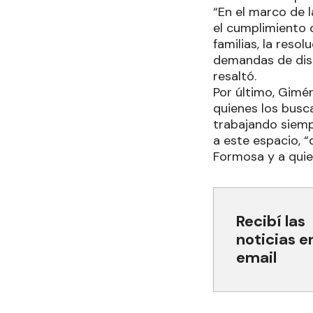
“En el marco de l
el cumplimiento d
familias, la reso
demandas de disti
resaltó.
Por último, Gimén
quienes los busc
trabajando siempr
a este espacio, “
Formosa y a quien
Recibí las
noticias e
email