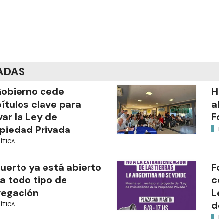
ADAS
Gobierno cede
H
ítulos clave para
a
var la Ley de
F
piedad Privada
ÍTICA
puerto ya está abierto
F
a todo tipo de
c
vegación
L
d
ÍTICA