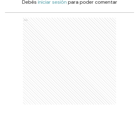
Debés
iniciar sesión
para poder comentar
Ads