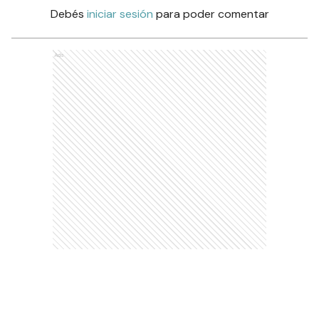
Debés
iniciar sesión
para poder comentar
Ads