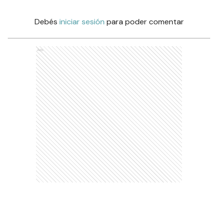
Debés
iniciar sesión
para poder comentar
Ads