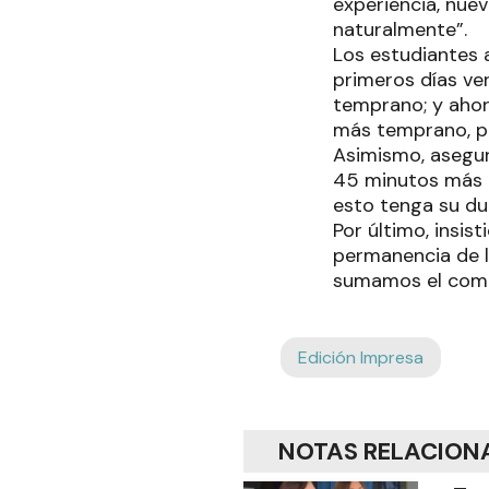
experiencia, nue
naturalmente”.
Los estudiantes a
primeros días ve
temprano; y ahor
más temprano, p
Asimismo, asegur
45 minutos más 
esto tenga su du
Por último, insis
permanencia de l
sumamos el comp
Edición Impresa
NOTAS RELACION