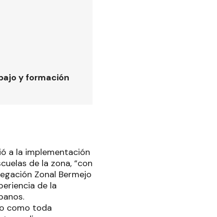
bajo y formación
rió a la implementación
cuelas de la zona, “con
legación Zonal Bermejo
eriencia de la
banos.
pio como toda