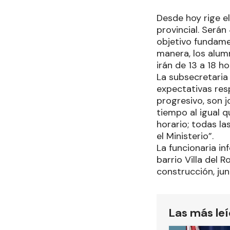
Desde hoy rige el
provincial. Será
objetivo fundame
manera, los alumn
irán de 13 a 18 h
La subsecretaria
expectativas res
progresivo, son 
tiempo al igual q
horario; todas l
el Ministerio”.
La funcionaria i
barrio Villa del R
construcción, ju
Las más le