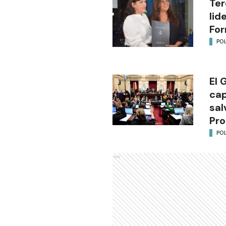
Ter
lid
Fo
POL
El 
cap
sal
Pro
POL
Ads