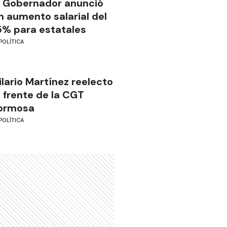
l Gobernador anunció
n aumento salarial del
5% para estatales
POLÍTICA
ilario Martínez reelecto
l frente de la CGT
ormosa
POLÍTICA