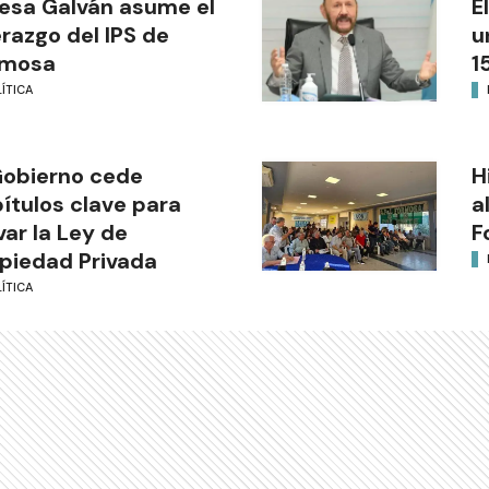
esa Galván asume el
E
erazgo del IPS de
u
rmosa
1
ÍTICA
Gobierno cede
H
ítulos clave para
a
var la Ley de
F
piedad Privada
ÍTICA