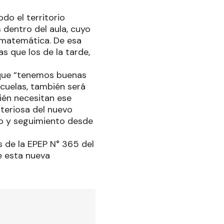
do el territorio
 dentro del aula, cuyo
y matemática. De esa
s que los de la tarde,
a que “tenemos buenas
scuelas, también será
ién necesitan ese
iteriosa del nuevo
yo y seguimiento desde
 de la EPEP N° 365 del
 de esta nueva