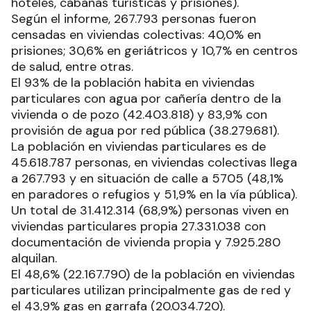
hoteles, cabañas turísticas y prisiones).
Según el informe, 267.793 personas fueron
censadas en viviendas colectivas: 40,0% en
prisiones; 30,6% en geriátricos y 10,7% en centros
de salud, entre otras.
El 93% de la población habita en viviendas
particulares con agua por cañería dentro de la
vivienda o de pozo (42.403.818) y 83,9% con
provisión de agua por red pública (38.279.681).
La población en viviendas particulares es de
45.618.787 personas, en viviendas colectivas llega
a 267.793 y en situación de calle a 5705 (48,1%
en paradores o refugios y 51,9% en la vía pública).
Un total de 31.412.314 (68,9%) personas viven en
viviendas particulares propia 27.331.038 con
documentación de vivienda propia y 7.925.280
alquilan.
El 48,6% (22.167.790) de la población en viviendas
particulares utilizan principalmente gas de red y
el 43,9% gas en garrafa (20.034.720).