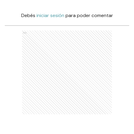
Debés
iniciar sesión
para poder comentar
Ads