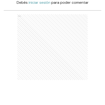
Debés
iniciar sesión
para poder comentar
Ads