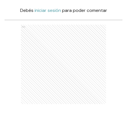
Debés
iniciar sesión
para poder comentar
Ads