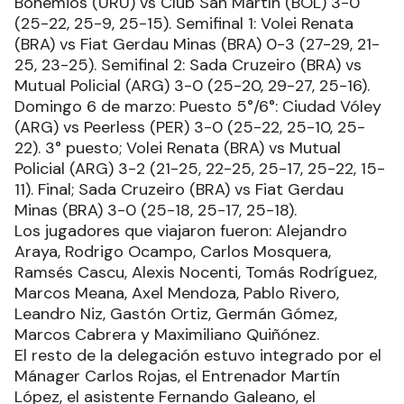
Bohemios (URU) vs Club San Martín (BOL) 3-0
(25-22, 25-9, 25-15). Semifinal 1: Volei Renata
(BRA) vs Fiat Gerdau Minas (BRA) 0-3 (27-29, 21-
25, 23-25). Semifinal 2: Sada Cruzeiro (BRA) vs
Mutual Policial (ARG) 3-0 (25-20, 29-27, 25-16).
Domingo 6 de marzo: Puesto 5°/6°: Ciudad Vóley
(ARG) vs Peerless (PER) 3-0 (25-22, 25-10, 25-
22). 3° puesto; Volei Renata (BRA) vs Mutual
Policial (ARG) 3-2 (21-25, 22-25, 25-17, 25-22, 15-
11). Final; Sada Cruzeiro (BRA) vs Fiat Gerdau
Minas (BRA) 3-0 (25-18, 25-17, 25-18).
Los jugadores que viajaron fueron: Alejandro
Araya, Rodrigo Ocampo, Carlos Mosquera,
Ramsés Cascu, Alexis Nocenti, Tomás Rodríguez,
Marcos Meana, Axel Mendoza, Pablo Rivero,
Leandro Niz, Gastón Ortiz, Germán Gómez,
Marcos Cabrera y Maximiliano Quiñónez.
El resto de la delegación estuvo integrado por el
Mánager Carlos Rojas, el Entrenador Martín
López, el asistente Fernando Galeano, el