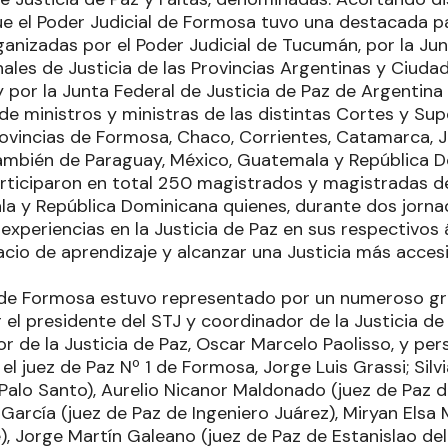
que el Poder Judicial de Formosa tuvo una destacada pa
ganizadas por el Poder Judicial de Tucumán, por la Ju
nales de Justicia de las Provincias Argentinas y Ciu
y por la Junta Federal de Justicia de Paz de Argentin
de ministros y ministras de las distintas Cortes y Sup
provincias de Formosa, Chaco, Corrientes, Catamarca, 
ambién de Paraguay, México, Guatemala y República D
rticiparon en total 250 magistrados y magistradas del
a y República Dominicana quienes, durante dos jorna
xperiencias en la Justicia de Paz en sus respectivos á
cio de aprendizaje y alcanzar una Justicia más accesib
l de Formosa estuvo representado por un numeroso gru
el presidente del STJ y coordinador de la Justicia de
tor de la Justicia de Paz, Oscar Marcelo Paolisso, y per
 el juez de Paz Nº 1 de Formosa, Jorge Luis Grassi; Sil
Palo Santo), Aurelio Nicanor Maldonado (juez de Paz d
 García (juez de Paz de Ingeniero Juárez), Miryan Elsa
e), Jorge Martín Galeano (juez de Paz de Estanislao d