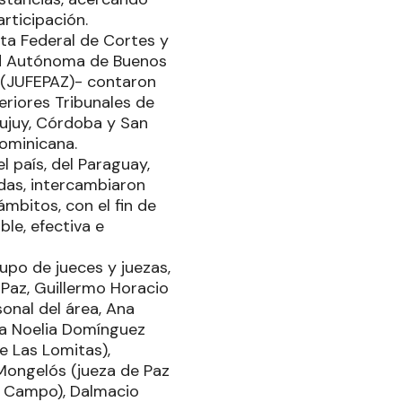
rticipación.
nta Federal de Cortes y
dad Autónoma de Buenos
a (JUFEPAZ)- contaron
eriores Tribunales de
Jujuy, Córdoba y San
ominicana.
 país, del Paraguay,
das, intercambiaron
mbitos, con el fin de
le, efectiva e
po de jueces y juezas,
 Paz, Guillermo Horacio
sonal del área, Ana
via Noelia Domínguez
e Las Lomitas),
 Mongelós (jueza de Paz
el Campo), Dalmacio