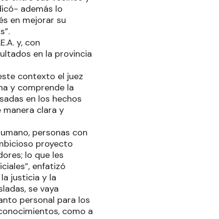
ndicó- además lo
rés en mejorar su
s”.
.A. y, con
ltados en la provincia
este contexto el juez
cha y comprende la
asadas en los hechos
e manera clara y
 humano, personas con
ambicioso proyecto
ores; lo que les
ciales”, enfatizó
a justicia y la
sladas, se vaya
nto personal para los
o conocimientos, como a