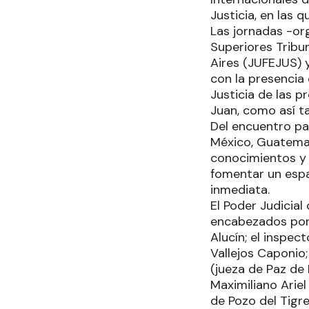
Justicia, en las 
Las jornadas -or
Superiores Tribu
Aires (JUFEJUS) 
con la presencia 
Justicia de las 
Juan, como así t
Del encuentro pa
México, Guatemal
conocimientos y e
fomentar un espa
inmediata.
El Poder Judicia
encabezados por 
Alucín; el inspec
Vallejos Caponio;
(jueza de Paz de 
Maximiliano Ariel
de Pozo del Tigr