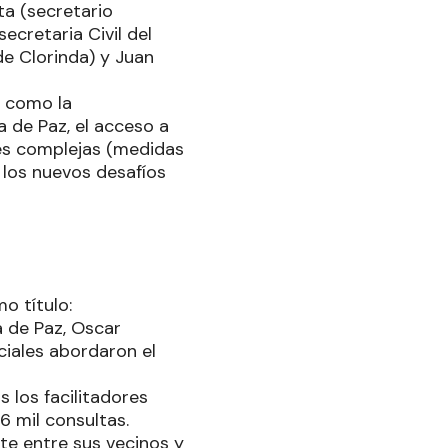
ta (secretario
ecretaria Civil del
e Clorinda) y Juan
s como la
a de Paz, el acceso a
ales complejas (medidas
 los nuevos desafíos
o título:
a de Paz, Oscar
ciales abordaron el
s los facilitadores
6 mil consultas.
te entre sus vecinos y