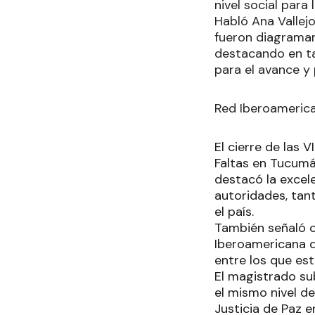
nivel social para
Habló Ana Vallej
fueron diagraman
destacando en tal
para el avance y 
Red Iberoameric
El cierre de las 
Faltas en Tucumá
destacó la excele
autoridades, tan
el país.
También señaló c
Iberoamericana d
entre los que est
El magistrado sub
el mismo nivel de
Justicia de Paz e