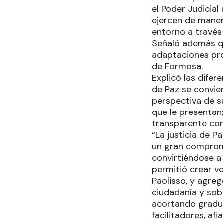
el Poder Judicial
ejercen de manera
entorno a través
Señaló además qu
adaptaciones pro
de Formosa.
Explicó las dife
de Paz se convie
perspectiva de s
que le presentan
transparente con 
“La justicia de 
un gran compromi
convirtiéndose a 
permitió crear ve
Paolisso, y agreg
ciudadanía y sob
acortando gradua
facilitadores, af