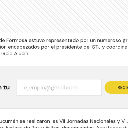
l de Formosa estuvo representado por un numeroso gr
rior, encabezados por el presidente del STJ y coordina
racio Alucín.
n tu
RECI
Tucumán se realizaron las VII Jornadas Nacionales y V
de Justicia de Paz y Faltas, denominadas: Acortando d