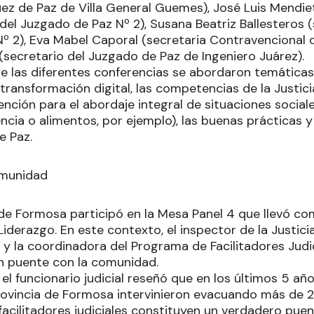
uez de Paz de Villa General Guemes), José Luis Mendie
el Juzgado de Paz Nº 2), Susana Beatriz Ballesteros (s
º 2), Eva Mabel Caporal (secretaria Contravencional d
 (secretario del Juzgado de Paz de Ingeniero Juárez).
 de las diferentes conferencias se abordaron temática
transformación digital, las competencias de la Justici
rvención para el abordaje integral de situaciones soci
ncia o alimentos, por ejemplo), las buenas prácticas y
e Paz.
omunidad
 de Formosa participó en la Mesa Panel 4 que llevó com
derazgo. En este contexto, el inspector de la Justici
 y la coordinadora del Programa de Facilitadores Judi
n puente con la comunidad.
 el funcionario judicial reseñó que en los últimos 5 año
provincia de Formosa intervinieron evacuando más de 2
facilitadores judiciales constituyen un verdadero puen