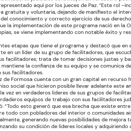
 representado aquí por los jueces de Paz. “Este rol –i
 gratuita y voluntaria, dejando de manifiesto el inte
 del conocimiento y correcto ejercicio de sus derecho
e la implementación de este programa nació en la O.E
pias, se viene implementando con notable éxito y resu
rentes etapas que tiene el programa y destacó que en 
rte en un líder de su grupo de facilitadores, que escu
us facilitadores; trata de tomar decisiones justas y b
; mantiene la confianza de su equipo y se comunica d
sus facilitadores.
Paz de Formosa cuenta con un gran capital en recurso
so social que hicieron posible llevar adelante este 
la vez en verdaderos lideres de sus grupos de facilitad
rdaderos equipos de trabajo con sus facilitadores judi
ó: “Todo esto generó que esa brecha que existe entre l
re todo con pobladores del interior o comunidades ai
lmente, generando nuevas posibilidades de mejora ta
ianzando su condición de lideres locales y adquiriend