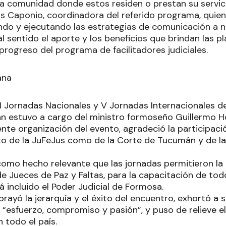
 la comunidad donde estos residen o prestan su servici
os Caponio, coordinadora del referido programa, quie
do y ejecutando las estrategias de comunicación a niv
 sentido el aporte y los beneficios que brindan las p
progreso del programa de facilitadores judiciales.
ana
VII Jornadas Nacionales y V Jornadas Internacionales d
n estuvo a cargo del ministro formoseño Guillermo Ho
nte organización del evento, agradeció la participaci
to de la JuFeJus como de la Corte de Tucumán y de l
omo hecho relevante que las jornadas permitieron la
e Jueces de Paz y Faltas, para la capacitación de tod
á incluido el Poder Judicial de Formosa.
rayó la jerarquía y el éxito del encuentro, exhortó a 
 “esfuerzo, compromiso y pasión”, y puso de relieve el
n todo el país.