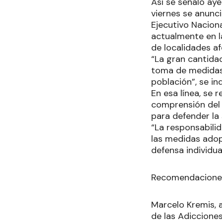
Así se señaló aye
viernes se anunc
Ejecutivo Naciona
actualmente en l
de localidades a
“La gran cantidad
toma de medidas 
población”, se in
En esa línea, se
comprensión del
para defender la 
“La responsabili
las medidas adopt
defensa individual
Recomendacione
Marcelo Kremis, a
de las Adiccione