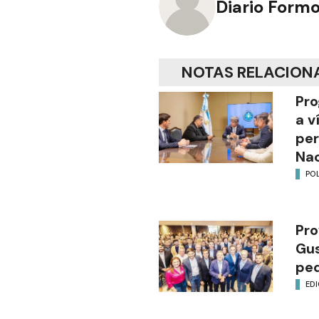
Diario Form
NOTAS RELACION
Pro
a v
per
Nac
POL
Pro
Gus
ped
EDI