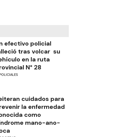
n efectivo policial
alleció tras volcar su
ehículo en la ruta
rovincial N° 28
POLICIALES
eiteran cuidados para
revenir la enfermedad
onocida como
índrome mano-ano-
oca