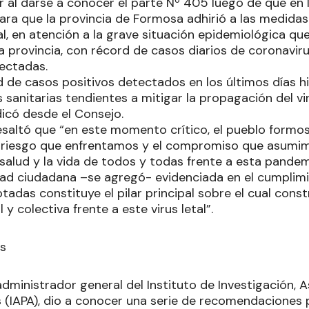
r al darse a conocer el parte Nº 405 luego de que en 
iara que la provincia de Formosa adhirió a las medida
l, en atención a la grave situación epidemiológica que
a provincia, con récord de casos diarios de coronaviru
fectadas.
 de casos positivos detectados en los últimos días hi
sanitarias tendientes a mitigar la propagación del vir
dicó desde el Consejo.
 resaltó que “en este momento crítico, el pueblo form
 riesgo que enfrentamos y el compromiso que asum
salud y la vida de todos y todas frente a esta pandem
dad ciudadana –se agregó- evidenciada en el cumplim
adas constituye el pilar principal sobre el cual cons
 y colectiva frente a este virus letal”.
s
dministrador general del Instituto de Investigación, A
s (IAPA), dio a conocer una serie de recomendaciones 