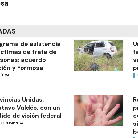
osa
ADAS
grama de asistencia
U
íctimas de trata de
f
sonas: acuerdo
v
ión y Formosa
p
ÍTICA
vincias Unidas:
R
tavo Valdés, con un
p
ido de visión federal
c
s
CIÓN IMPRESA
b