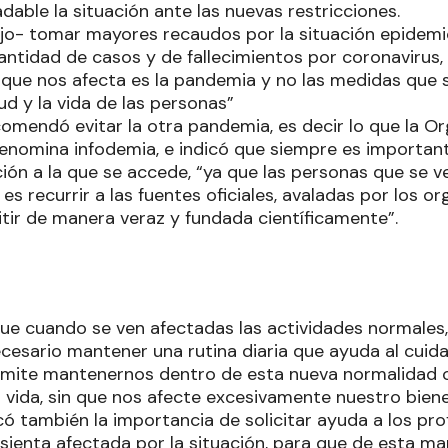
able la situación ante las nuevas restricciones.
ijo- tomar mayores recaudos por la situación epidemio
cantidad de casos y de fallecimientos por coronavirus,
 que nos afecta es la pandemia y no las medidas que 
ud y la vida de las personas”
comendó evitar la otra pandemia, es decir lo que la O
enomina infodemia, e indicó que siempre es importante
ión a la que se accede, “ya que las personas que se 
e es recurrir a las fuentes oficiales, avaladas por los
tir de manera veraz y fundada científicamente”.
e cuando se ven afectadas las actividades normales,
ecesario mantener una rutina diaria que ayuda al cuida
rmite mantenernos dentro de esta nueva normalidad 
 vida, sin que nos afecte excesivamente nuestro biene
ó también la importancia de solicitar ayuda a los pro
sienta afectada por la situación, para que de esta ma