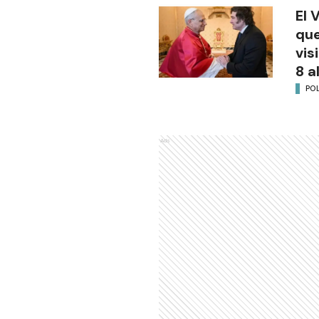
El 
que
vis
8 a
POL
Ads