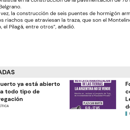
onsistía en la construcción de la pavimentación de 78 
Belgrano.
su vez, la construcción de seis puentes de hormigón a
os riachos que atraviesan la traza, que son el Monteli
 el Pilagá, entre otros”, añadió.
ADAS
puerto ya está abierto
F
a todo tipo de
c
vegación
L
d
ÍTICA