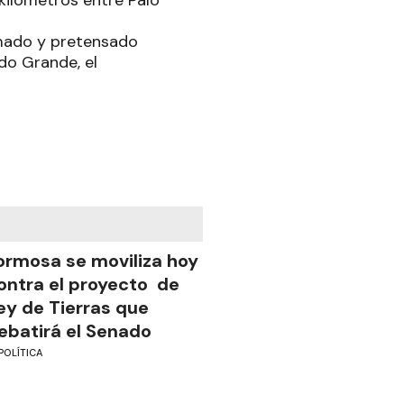
kilómetros entre Palo
rmado y pretensado
ndo Grande, el
ormosa se moviliza hoy
ontra el proyecto de
ey de Tierras que
ebatirá el Senado
POLÍTICA