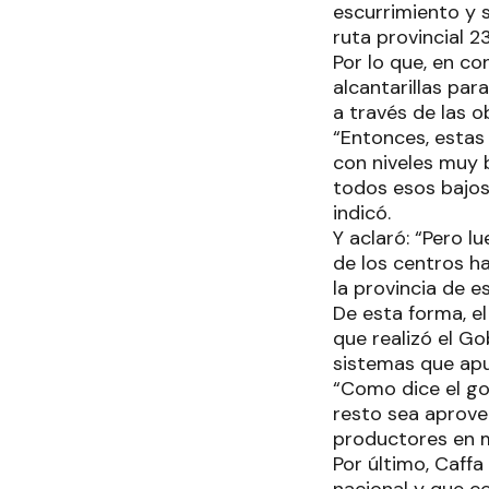
escurrimiento y s
ruta provincial 23
Por lo que, en co
alcantarillas pa
a través de las o
“Entonces, estas
con niveles muy 
todos esos bajos 
indicó.
Y aclaró: “Pero 
de los centros h
la provincia de 
De esta forma, el
que realizó el G
sistemas que apu
“Como dice el go
resto sea aprovec
productores en m
Por último, Caffa 