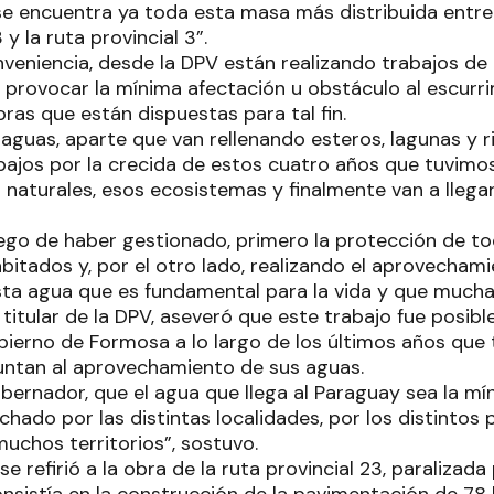
e encuentra ya toda esta masa más distribuida entre l
 y la ruta provincial 3”.
nveniencia, desde la DPV están realizando trabajos de
ra provocar la mínima afectación u obstáculo al escur
bras que están dispuestas para tal fin.
 aguas, aparte que van rellenando esteros, lagunas y 
bajos por la crecida de estos cuatro años que tuvimo
naturales, esos ecosistemas y finalmente van a llegar 
luego de haber gestionado, primero la protección de t
abitados y, por el otro lado, realizando el aprovecha
esta agua que es fundamental para la vida y que muchas
 titular de la DPV, aseveró que este trabajo fue posibl
obierno de Formosa a lo largo de los últimos años que
ntan al aprovechamiento de sus aguas.
bernador, que el agua que llega al Paraguay sea la mí
hado por las distintas localidades, por los distintos 
uchos territorios”, sostuvo.
se refirió a la obra de la ruta provincial 23, paralizad