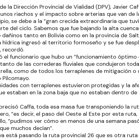
de la Dirección Provincial de Vialidad (DPV), Javier Ca
unos riachos y el impacto sobre arterias que van de la
cipio, se debe a la “gran crecida extraordinaria que tu
rte del ciclo. Sabemos que fue bajando la alta cuenca 
 dañinos tanto en Bolivia como en la provincia de Sal
hídrica ingresó al territorio formoseño y se fue des
, recordó.
ó el funcionario que hubo un “funcionamiento óptimo
 tanto de las correderas fluviales que condujeron tod
rella, como de todos los terraplenes de mitigación o 
o Pilcomayo.
idades con terraplenes estuvieron protegidas y la af
ue estaban en la zona baja que no estaban dentro de l
precisó Caffa, toda esa masa fue transponiendo la rut
ero, “es decir, el paso del Oeste al Este por esta ruta, 
 ello, “pudimos ver cómo en menos de una semana pas
o que muchos decían”.
ya está pasando la ruta provincial 26 que es otra ruta 