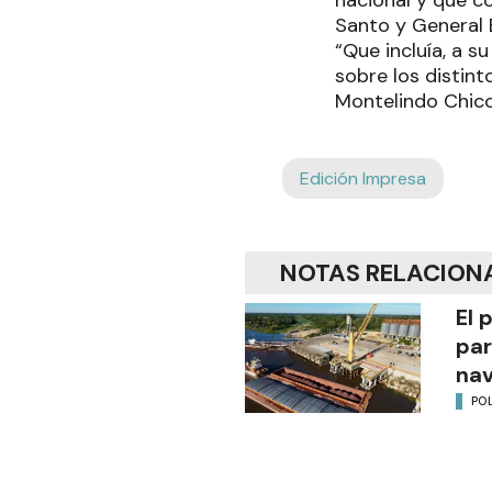
nacional y que c
Santo y General 
“Que incluía, a 
sobre los distint
Montelindo Chico,
Edición Impresa
NOTAS RELACION
El 
par
na
POL