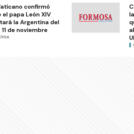
Vaticano confirmó
C
 el papa León XIV
l
itará la Argentina del
q
l 11 de noviembre
a
U
ÍTICA