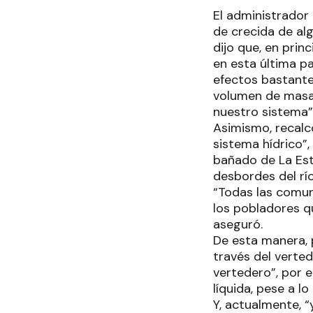
El administrador 
de crecida de alg
dijo que, en prin
en esta última pa
efectos bastante
volumen de masa 
nuestro sistema”
Asimismo, recalc
sistema hídrico”,
bañado de La Est
desbordes del rí
“Todas las comun
los pobladores q
aseguró.
De esta manera, 
través del verted
vertedero”, por
líquida, pese a l
Y, actualmente, “