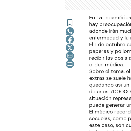
En Latinoamérica,
hay preocupación
adonde irán much
enfermedad y la i
El 1 de octubre 
paperas y poliomi
recibir las dosis
orden médica.
Sobre el tema, el
extras se suele 
quedando así un 
de unos 700.000 
situación represe
puede generar un
El médico record
secuelas, como po
este caso, son cu