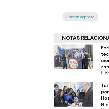
Edición Impresa
NOTAS RELACION
Fer
tec
cie
zon
SO
Ter
por
Hos
Niñ