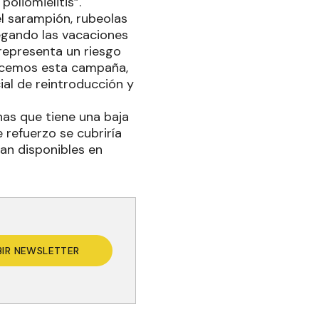
 poliomielitis”.
el sarampión, rubeolas
legando las vacaciones
 representa un riesgo
hacemos esta campaña,
al de reintroducción y
as que tiene una baja
 refuerzo se cubriría
ran disponibles en
BIR NEWSLETTER