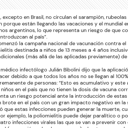
 excepto en Brasil, no circulan el sarampión, rubeolas 
 porque están llegando las vacaciones y el mundial en
os argentinos, lo que representa un riesgo de que co
ntroduzcan al país”.
comenzó la campaña nacional de vacunación contra el 
elitis destinada a niños de 13 meses a 4 años inclusi
 adicionales (más allá de las aplicadas previamente) d
 médico infectólogo Julián Bibolini dijo que la aplicaci
hacer debido a que todos los años no se llegan al 100
remanente de personas: “Esto es acumulativo y este a
niños en el país que no tienen la dosis de vacuna cor
nta un riesgo potencial ante la introducción de estas
 brote en el país con un gran impacto negativo en la s
ó que estas infecciones pueden generar la muerte, c
r ejemplo, la poliomielitis puede dejar paralítico o p
atro infecciones virales las que se van a prevenir con