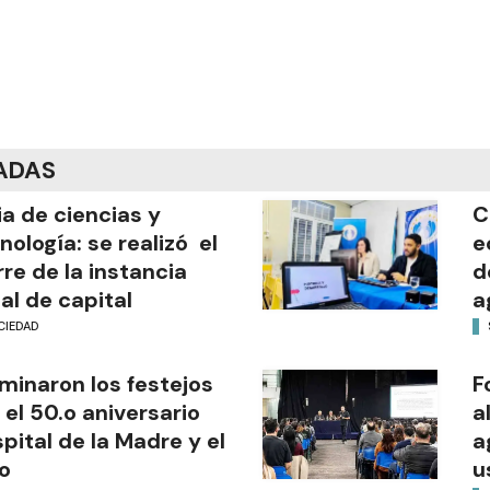
ADAS
ia de ciencias y
C
nología: se realizó el
e
rre de la instancia
d
al de capital
a
CIEDAD
minaron los festejos
F
 el 50.o aniversario
a
pital de la Madre y el
a
o
u