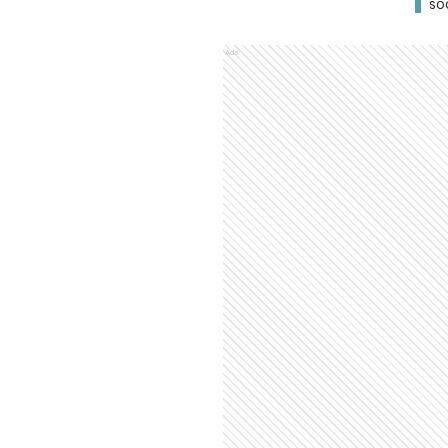
SO
Ads