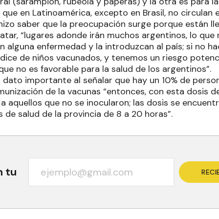
viral (sarampión, rubeola y paperas) y la otra es para la
que en Latinoamérica, excepto en Brasil, no circulan 
e hizo saber que la preocupación surge porque están l
Qatar, “lugares adonde irán muchos argentinos, lo que
n alguna enfermedad y la introduzcan al país; si no 
ndice de niños vacunados, y tenemos un riesgo potenci
ue no es favorable para la salud de los argentinos”.
 dato importante al señalar que hay un 10% de person
munización de la vacunas “entonces, con esta dosis de
a aquellos que no se inocularon; las dosis se encuent
s de salud de la provincia de 8 a 20 horas”.
n tu
RECI