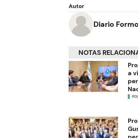
Autor
Diario Form
NOTAS RELACION
Pro
a v
per
Nac
POL
Pro
Gus
ped