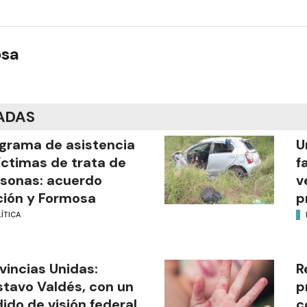
osa
ADAS
grama de asistencia
U
íctimas de trata de
f
sonas: acuerdo
v
ión y Formosa
p
ÍTICA
vincias Unidas:
R
tavo Valdés, con un
p
ido de visión federal
c