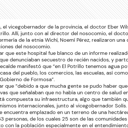
, el vicegobernador de la provincia, el doctor Eber Wilso
rillo. Allí, junto con al director del nosocomio, el doct
ermería de la etnia Wichí, Noemí Pérez, realizaron una
ciones del nosocomio.
 que este hospital fue blanco de un informe realizad
que denunciaban secuestro de recién nacidos, y parto
ecalde manifestó que “en El Potrillo tenemos agua pota
la casa del pueblo, los comercios, las escuelas, así co
l Gobierno de Formosa”.
rar que “debido a que mucha gente se pudo haber qu
vas que señalaban que no había un centro de salud en 
tá compuesta su infraestructura, algo que también que
ismos internacionales, junto al vicegobernador Solís.
 se encuentra emplazado en un terreno de una hectárea
 personas, de los cuales 25 son de las comunidades o
xo con la población especialmente en el entendimiento