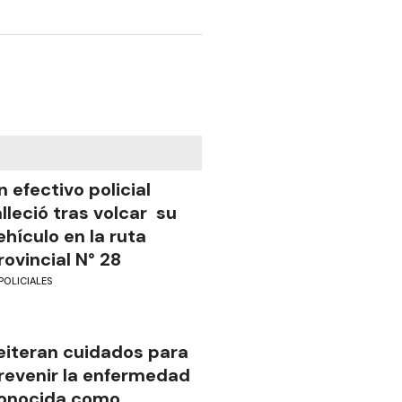
n efectivo policial
alleció tras volcar su
ehículo en la ruta
rovincial N° 28
POLICIALES
eiteran cuidados para
revenir la enfermedad
onocida como