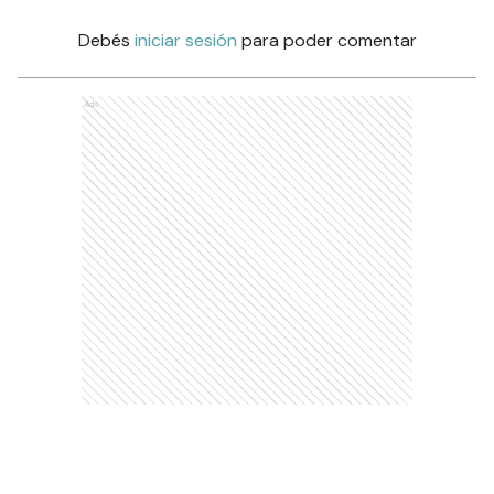
Debés
iniciar sesión
para poder comentar
Ads