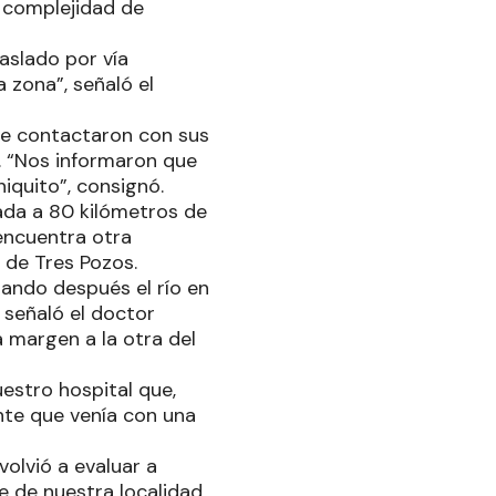
 complejidad de
aslado por vía
 zona”, señaló el
 se contactaron con sus
o. “Nos informaron que
iquito”, consignó.
ada a 80 kilómetros de
 encuentra otra
 de Tres Pozos.
zando después el río en
 señaló el doctor
 margen a la otra del
estro hospital que,
nte que venía con una
volvió a evaluar a
e de nuestra localidad