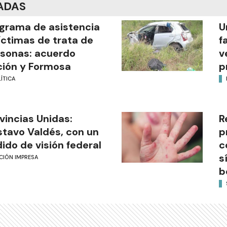
ADAS
grama de asistencia
U
íctimas de trata de
f
sonas: acuerdo
v
ión y Formosa
p
ÍTICA
vincias Unidas:
R
tavo Valdés, con un
p
ido de visión federal
c
s
CIÓN IMPRESA
b