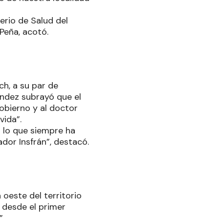
terio de Salud del
Peña, acotó.
h, a su par de
ández subrayó que el
obierno y al doctor
vida”.
s lo que siempre ha
dor Insfrán”, destacó.
 oeste del territorio
 desde el primer
”.