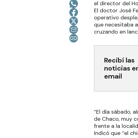
el director del H
El doctor José Fe
operativo desple
que necesitaba a
cruzando en lanch
Recibí las
noticias e
email
“El día sábado, a
de Chaco, muy co
frente a la local
Indicó que “el c