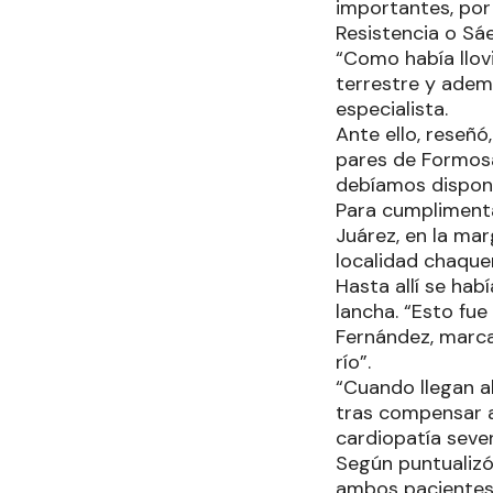
importantes, por
Resistencia o Sá
“Como había llov
terrestre y ademá
especialista.
Ante ello, reseñó
pares de Formosa,
debíamos dispone
Para cumplimenta
Juárez, en la ma
localidad chaque
Hasta allí se hab
lancha. “Esto fue
Fernández, marca
río”.
“Cuando llegan a
tras compensar a
cardiopatía seve
Según puntualizó,
ambos pacientes 