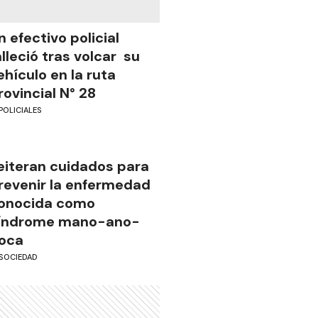
n efectivo policial
alleció tras volcar su
ehículo en la ruta
rovincial N° 28
POLICIALES
eiteran cuidados para
revenir la enfermedad
onocida como
índrome mano-ano-
oca
SOCIEDAD