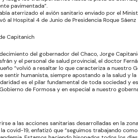
ente pavimentada”.
abía aterrizado el avión sanitario enviado por el Minis
evó al Hospital 4 de Junio de Presidencia Roque Sáenz 
de Capitanich
decimiento del gobernador del Chaco, Jorge Capitanic
frán y el personal de salud provincial, el doctor Fern
eño “volvió a resaltar lo que caracteriza a nuestro G
se sentir humanista, siempre apostando a la salud y la 
lidaridad es el pilar fundamental de toda sociedad y e
 Gobierno de Formosa y en especial a nuestro goberna
rirse a las acciones sanitarias desarrolladas en la zona
a la covid-19, enfatizó que “seguimos trabajando como
andemia. Estamos haciendo hisopados todos los días