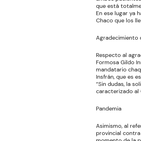
que está totalm
En ese lugar ya h
Chaco que los ll
Agradecimiento 
Respecto al agra
Formosa Gildo Ins
mandatario chaqu
Insfrán, que es e
“Sin dudas, la so
caracterizado al
Pandemia
Asimismo, al refe
provincial contr
momento de la p