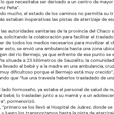
 lo que necesitaba ser derivado a un centro de mayor
enz Peña”.
ido mucho, el estado de los caminos no permitía su tr
s estaban inoperativas las pistas de aterrizaje de esa
, las autoridades sanitarias de la provincia del Chaco
 solicitando la colaboración para facilitar el traslad
r de todos los medios necesarios para movilizar al ch
r esto, se envió una ambulancia hasta una zona ubic
rgen del río Bermejo, ya que enfrente de ese punto se
ña situada a 23 kilómetros de Sauzalito, la comunidad
ía llevado al bebé y a la madre en una ambulancia, cru
 muy dificultoso porque el Bermejo está muy crecido”,
ndo que “fue una travesía haberlos trasladado de una
l lado formoseño, ya estaba el personal de salud de nu
l bebé, lo trasladan junto a su mamá y a un adolesce
ra”, pormenorizó.
 “primero se los llevó al Hospital de Juárez, donde se 
y luego los transportamos hasta la pista de aterrizaj