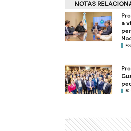
NOTAS RELACION
Pro
a v
per
Nac
POL
Pro
Gus
ped
EDI
Ads