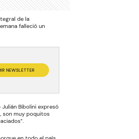
tegral de la
semana falleció un
BIR NEWSLETTER
Julián Bibolini expresó
a, son muy poquitos
paciados”.
porque en todo el país