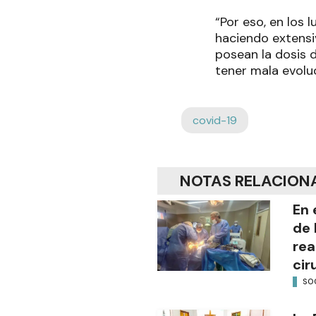
“Por eso, en los 
haciendo extensi
posean la dosis d
tener mala evoluc
covid-19
NOTAS RELACION
En 
de 
rea
cir
SO