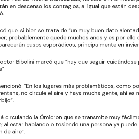
tán en descenso los contagios, al igual que están de
ó.
có que, si bien se trata de “un muy buen dato alentad
er; probablemente quede muchos años y es por ello qu
aparecerán casos esporádicos, principalmente en invier
doctor Bibolini marcó que “hay que seguir cuidándose
s”.
mencionó: “En los lugares más problemáticos, como p
ventana, no circule el aire y haya mucha gente, ahí e
bijo”.
á circulando la Ómicron que se transmite muy fácilm
e; al estar hablando o tosiendo una persona ya puede t
n de aire”.