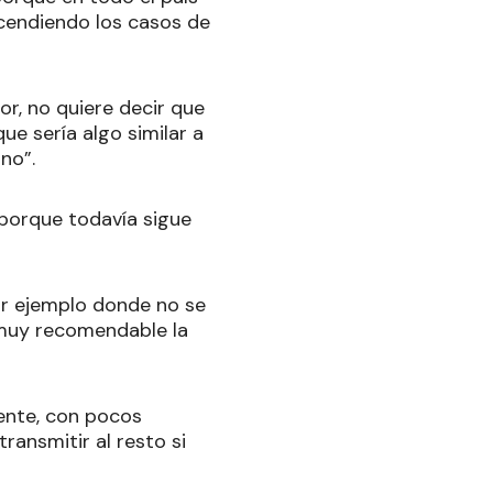
scendiendo los casos de
or, no quiere decir que
e sería algo similar a
no”.
 porque todavía sigue
or ejemplo donde no se
s muy recomendable la
ente, con pocos
ransmitir al resto si