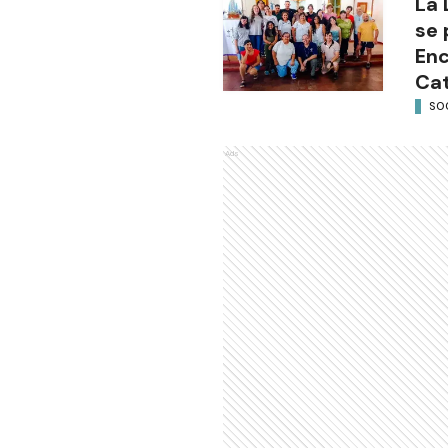
La 
se 
Enc
Cat
SO
Ads