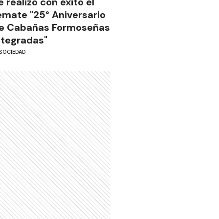
e realizó con éxito el
emate "25° Aniversario
e Cabañas Formoseñas
ntegradas"
SOCIEDAD