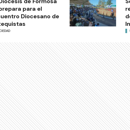
Diócesis de Formosa
S
prepara para el
r
uentro Diocesano de
d
equistas
I
CIEDAD