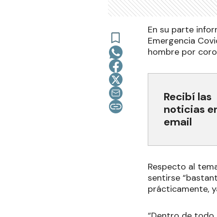
En su parte info
Emergencia Covid
hombre por coron
Recibí las
noticias e
email
Respecto al tema,
sentirse “bastan
prácticamente, y
“Dentro de todo,