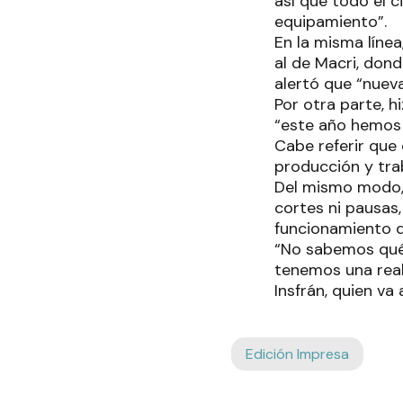
así que todo el c
equipamiento”.
En la misma líne
al de Macri, don
alertó que “nuev
Por otra parte, h
“este año hemos 
Cabe referir que 
producción y tra
Del mismo modo, 
cortes ni pausas
funcionamiento d
“No sabemos qué 
tenemos una real
Insfrán, quien va
Edición Impresa