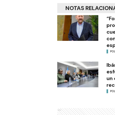
NOTAS RELACION
“Fo
pro
cue
con
esp
POL
Ibá
esf
un 
rec
POL
Ads