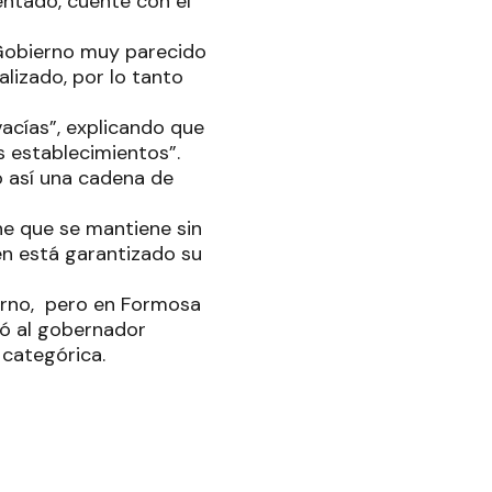
entado, cuente con el
 Gobierno muy parecido
lizado, por lo tanto
vacías”, explicando que
 establecimientos”.
do así una cadena de
he que se mantiene sin
én está garantizado su
erno, pero en Formosa
ió al gobernador
 categórica.