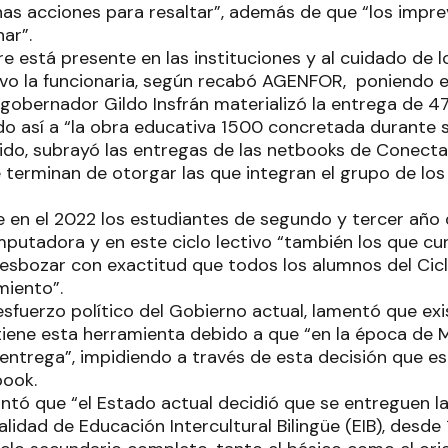
s acciones para resaltar”, además de que “los impre
nar”.
e está presente en las instituciones y al cuidado de l
uvo la funcionaria, según recabó AGENFOR, poniendo e
 gobernador Gildo Insfrán materializó la entrega de 47
do así a “la obra educativa 1500 concretada durante s
ido, subrayó las entregas de las netbooks de Conecta
 terminan de otorgar las que integran el grupo de los
e en el 2022 los estudiantes de segundo y tercer año 
mputadora y en este ciclo lectivo “también los que cu
esbozar con exactitud que todos los alumnos del Cic
miento”.
esfuerzo político del Gobierno actual, lamentó que ex
iene esta herramienta debido a que “en la época de M
entrega”, impidiendo a través de esta decisión que 
book.
ntó que “el Estado actual decidió que se entreguen l
idad de Educación Intercultural Bilingüe (EIB), desde 