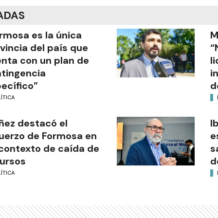
ADAS
rmosa es la única
M
vincia del país que
“
nta con un plan de
l
tingencia
i
ecífico”
d
ÍTICA
ñez destacó el
I
uerzo de Formosa en
e
contexto de caída de
s
ursos
d
ÍTICA