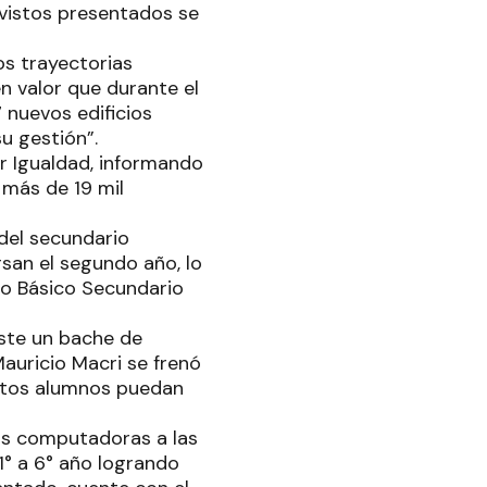
vistos presentados se
os trayectorias
n valor que durante el
 nuevos edificios
u gestión”.
r Igualdad, informando
 más de 19 mil
del secundario
rsan el segundo año, lo
lo Básico Secundario
iste un bache de
auricio Macri se frenó
estos alumnos puedan
as computadoras a las
1° a 6° año logrando