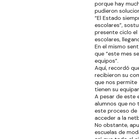
porque hay mucha
pudieron solucio
“El Estado siempr
escolares”, sost
presente ciclo el
escolares, llegan
En el mismo sent
que “este mes se
equipos”.
Aquí, recordó qu
recibieron su co
que nos permite 
tienen su equipa
A pesar de este 
alumnos que no t
este proceso de 
acceder a la net
No obstante, apu
escuelas de modal