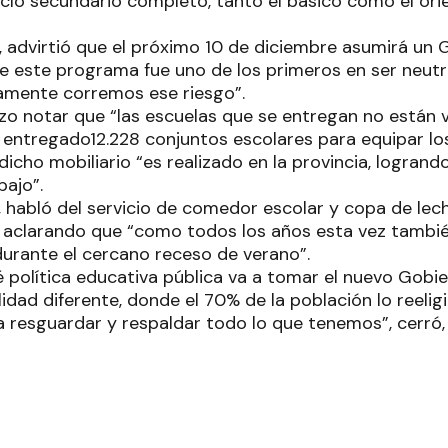
iclo secundario completo, tanto el básico como el ori
a, advirtió que el próximo 10 de diciembre asumirá un
de este programa fue uno de los primeros en ser neutra
amente corremos ese riesgo”.
izo notar que “las escuelas que se entregan no están 
entregado12.228 conjuntos escolares para equipar los
dicho mobiliario “es realizado en la provincia, logran
bajo”.
habló del servicio de comedor escolar y copa de lec
, aclarando que “como todos los años esta vez tambi
urante el cercano receso de verano”.
política educativa pública va a tomar el nuevo Gobi
idad diferente, donde el 70% de la población lo reelig
 a resguardar y respaldar todo lo que tenemos”, cerró,