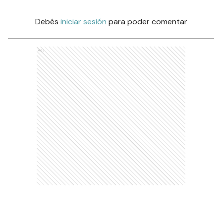
Debés
iniciar sesión
para poder comentar
Ads