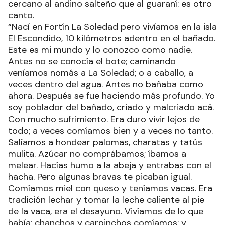
cercano al andino salteño que al guaraní: es otro
canto.
“Nací en Fortín La Soledad pero vivíamos en la isla
El Escondido, 10 kilómetros adentro en el bañado.
Este es mi mundo y lo conozco como nadie.
Antes no se conocía el bote; caminando
veníamos nomás a La Soledad; o a caballo, a
veces dentro del agua. Antes no bañaba como
ahora. Después se fue haciendo más profundo. Yo
soy poblador del bañado, criado y malcriado acá.
Con mucho sufrimiento. Era duro vivir lejos de
todo; a veces comíamos bien y a veces no tanto.
Salíamos a hondear palomas, charatas y tatús
mulita. Azúcar no comprábamos; íbamos a
melear. Hacías humo a la abeja y entrabas con el
hacha. Pero algunas bravas te picaban igual.
Comíamos miel con queso y teníamos vacas. Era
tradición lechar y tomar la leche caliente al pie
de la vaca, era el desayuno. Vivíamos de lo que
había: chanchos y carpinchos comíamos; y