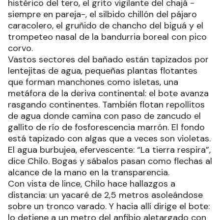
histérico del tero, el grito vigilante del chajá -
siempre en pareja-, el silbido chillón del pájaro
caracolero, el gruñido de chancho del biguá y el
trompeteo nasal de la bandurria boreal con pico
corvo.
Vastos sectores del bañado están tapizados por
lentejitas de agua, pequeñas plantas flotantes
que forman manchones como isletas, una
metáfora de la deriva continental: el bote avanza
rasgando continentes. También flotan repollitos
de agua donde camina con paso de zancudo el
gallito de río de fosforescencia marrón. El fondo
está tapizado con algas que a veces son violetas.
El agua burbujea, efervescente: “La tierra respira”,
dice Chilo. Bogas y sábalos pasan como flechas al
alcance de la mano en la transparencia.
Con vista de lince, Chilo hace hallazgos a
distancia: un yacaré de 2,5 metros asoleándose
sobre un tronco varado. Y hacia allí dirige el bote:
lo detiene a un metro del anfibio aletargado con