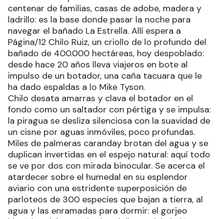
centenar de familias, casas de adobe, madera y
ladrillo: es la base donde pasar la noche para
navegar el bañado La Estrella. Allí espera a
Página/12 Chilo Ruiz, un criollo de lo profundo del
bañado de 400.000 hectáreas, hoy despoblado:
desde hace 20 años lleva viajeros en bote al
impulso de un botador, una caña tacuara que le
ha dado espaldas a lo Mike Tyson.
Chilo desata amarras y clava el botador en el
fondo como un saltador con pértiga y se impulsa:
la piragua se desliza silenciosa con la suavidad de
un cisne por aguas inmóviles, poco profundas.
Miles de palmeras caranday brotan del agua y se
duplican invertidas en el espejo natural: aquí todo
se ve por dos con mirada binocular. Se acerca el
atardecer sobre el humedal en su esplendor
aviario con una estridente superposición de
parloteos de 300 especies que bajan a tierra, al
agua y las enramadas para dormir: el gorjeo