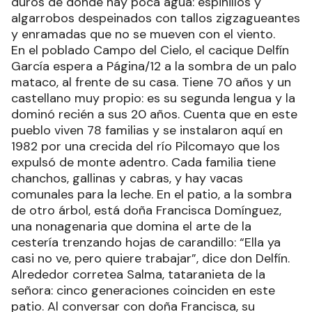
duros de donde hay poca agua: espinillos y
algarrobos despeinados con tallos zigzagueantes
y enramadas que no se mueven con el viento.
En el poblado Campo del Cielo, el cacique Delfín
García espera a Página/12 a la sombra de un palo
mataco, al frente de su casa. Tiene 70 años y un
castellano muy propio: es su segunda lengua y la
dominó recién a sus 20 años. Cuenta que en este
pueblo viven 78 familias y se instalaron aquí en
1982 por una crecida del río Pilcomayo que los
expulsó de monte adentro. Cada familia tiene
chanchos, gallinas y cabras, y hay vacas
comunales para la leche. En el patio, a la sombra
de otro árbol, está doña Francisca Domínguez,
una nonagenaria que domina el arte de la
cestería trenzando hojas de carandillo: “Ella ya
casi no ve, pero quiere trabajar”, dice don Delfín.
Alrededor corretea Salma, tataranieta de la
señora: cinco generaciones coinciden en este
patio. Al conversar con doña Francisca, su