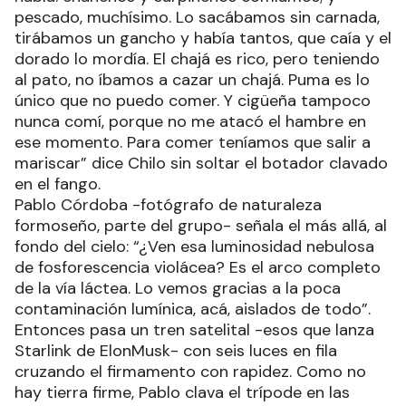
pescado, muchísimo. Lo sacábamos sin carnada,
tirábamos un gancho y había tantos, que caía y el
dorado lo mordía. El chajá es rico, pero teniendo
al pato, no íbamos a cazar un chajá. Puma es lo
único que no puedo comer. Y cigüeña tampoco
nunca comí, porque no me atacó el hambre en
ese momento. Para comer teníamos que salir a
mariscar” dice Chilo sin soltar el botador clavado
en el fango.
Pablo Córdoba -fotógrafo de naturaleza
formoseño, parte del grupo- señala el más allá, al
fondo del cielo: “¿Ven esa luminosidad nebulosa
de fosforescencia violácea? Es el arco completo
de la vía láctea. Lo vemos gracias a la poca
contaminación lumínica, acá, aislados de todo”.
Entonces pasa un tren satelital -esos que lanza
Starlink de ElonMusk- con seis luces en fila
cruzando el firmamento con rapidez. Como no
hay tierra firme, Pablo clava el trípode en las