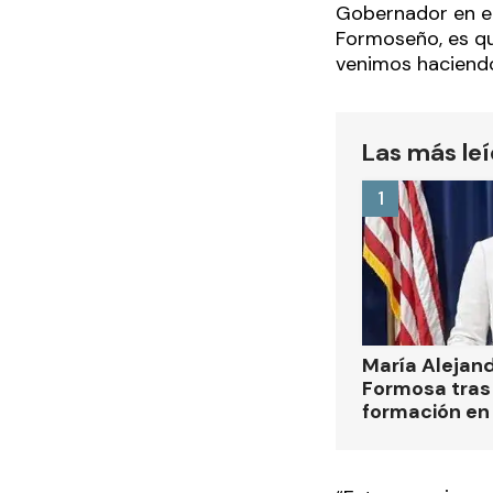
Gobernador en el
Formoseño, es que
venimos haciend
Las más le
1
María Alejan
Formosa tras 
formación en