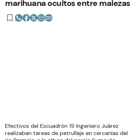
marihuana ocultos entre malezas
Efectivos del Escuadrón 19 Ingeniero Juárez
realizaban tareas de patrullaje en cercanías del
río Bermejo, a la altura del paraje Sumayén,
cuando observaron abandonados en la