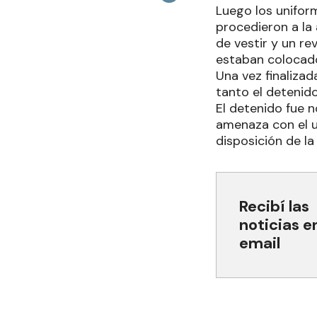
Luego los uniform
procedieron a la
de vestir y un re
estaban colocad
Una vez finalizad
tanto el detenido
El detenido fue n
amenaza con el u
disposición de la 
Recibí las
noticias e
email