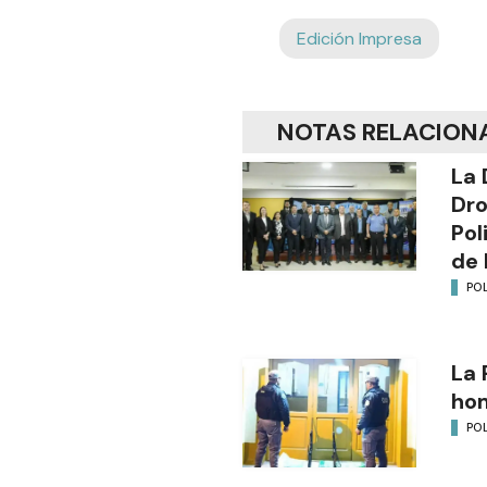
Edición Impresa
NOTAS RELACION
La 
Dro
Pol
de 
POL
La 
ho
POL