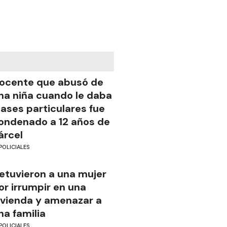
ocente que abusó de
na niña cuando le daba
lases particulares fue
ondenado a 12 años de
árcel
POLICIALES
etuvieron a una mujer
or irrumpir en una
ivienda y amenazar a
na familia
POLICIALES