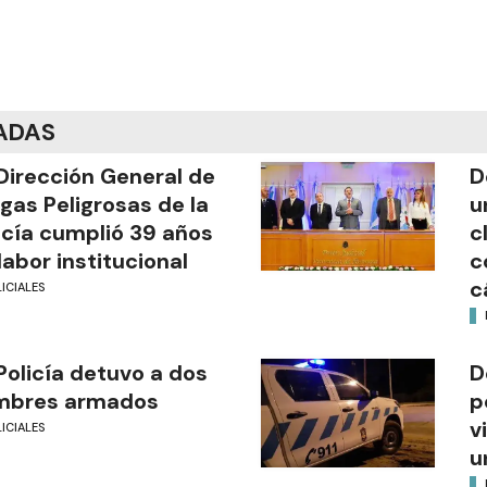
ADAS
Dirección General de
D
gas Peligrosas de la
u
icía cumplió 39 años
c
labor institucional
c
c
ICIALES
Policía detuvo a dos
D
mbres armados
p
v
ICIALES
u