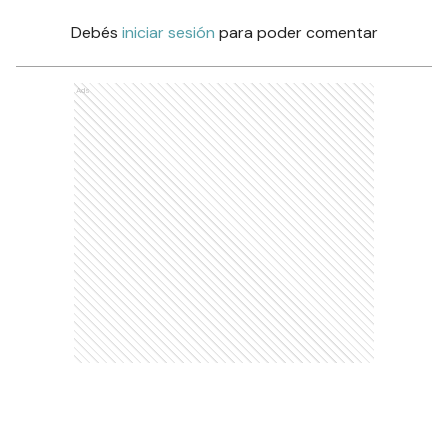
Debés
iniciar sesión
para poder comentar
Ads