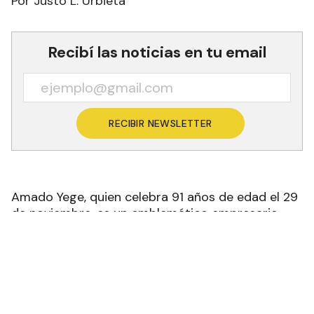
Por Justo L. Urbieta
Recibí las noticias en tu email
RECIBIR NEWSLETTER
Amado Yege, quien celebra 91 años de edad el 29
de noviembre, es un emblemático empresario
formoseño con proyección regional que reconoce
en la familia y los amigos a los soportes de su
trayectoria exitosa que también incluyó su
incursión en la política y en la gestión pública.
Si bien es cierto que trascendió como gestor de
Formosa Refrescos, la planta embotelladora de la