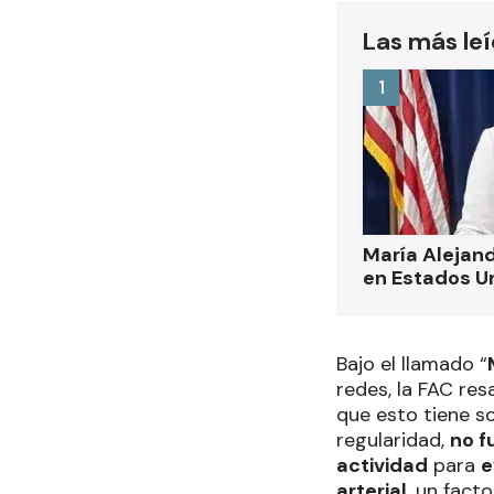
Las más le
1
María Alejand
en Estados U
Bajo el llamado “
redes, la FAC res
que esto tiene so
regularidad,
no f
actividad
para
e
arterial
, un fact