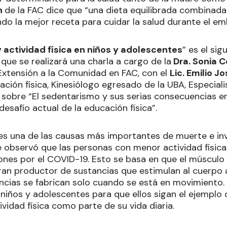
n
de la FAC dice que “una dieta equilibrada combinada 
ndo la mejor receta para cuidar la salud durante el em
actividad física en niños y adolescentes
” es el sig
que se realizará una charla a cargo de la
Dra. Sonia C
 Extensión a la Comunidad en FAC, con el
Lic. Emilio 
ción física, Kinesiólogo egresado de la UBA, Especial
sobre “El sedentarismo y sus serias consecuencias en
desafío actual de la educación física”.
es una de las causas más importantes de muerte e inv
se observó que las personas con menor actividad físi
iones por el COVID-19. Esto se basa en que el músculo
ran productor de sustancias que estimulan al cuerpo
ncias se fabrican solo cuando se está en movimiento
niños y adolescentes para que ellos sigan el ejemplo d
ividad física como parte de su vida diaria.