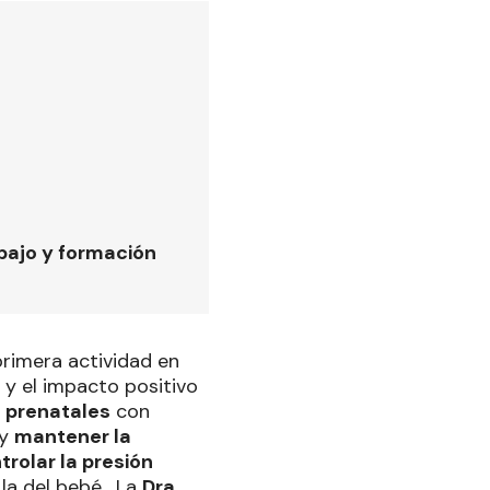
bajo y formación
 primera actividad en
s y el impacto positivo
 prenatales
con
y
mantener la
trolar la presión
 la del bebé. La
Dra.