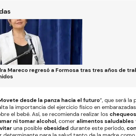
ídas
ra Mareco regresó a Formosa tras tres años de tra
nidos
Movete desde la panza hacia el futuro
”, que será la
alta la importancia del ejercicio físico en embarazada
bre el bebé. Así, se recomienda realizar los
chequeos
umar ni tomar alcohol
, comer
alimentos saludables
vitar
una posible
obesidad
durante este período,
con
or determinante para la salud tanto de la madre como