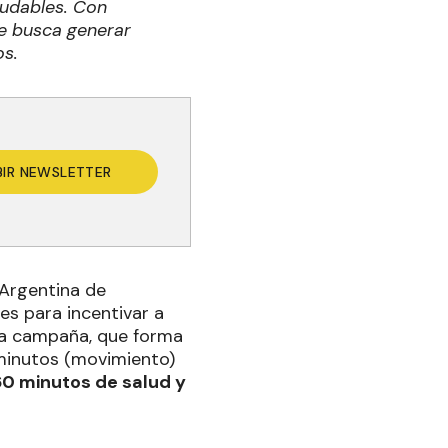
ludables. Con
se busca generar
os.
BIR NEWSLETTER
 Argentina de
es para incentivar a
sta campaña, que forma
 minutos (movimiento)
60 minutos de salud y