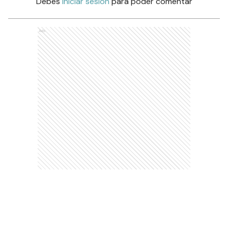
Debés
iniciar sesión
para poder comentar
Ads